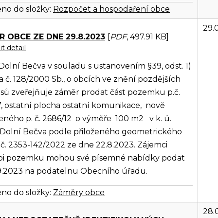
no do složky:
Rozpočet a hospodaření obce
29.
 OBCE ZE DNE 29.8.2023
[
PDF
, 497.91 KB]
t detail
olní Bečva v souladu s ustanovením §39, odst. 1)
 č. 128/2000 Sb., o obcích ve znění pozdějších
sů zveřejňuje záměr prodat část pozemku p.č.
, ostatní plocha ostatní komunikace, nově
ného p. č. 2686/12 o výměře 100 m2 v k. ú.
 Dolní Bečva podle přiloženého geometrického
č. 2353-142/2022 ze dne 22.8.2023. Zájemci
pi pozemku mohou své písemné nabídky podat
.9.2023 na podatelnu Obecního úřadu.
no do složky:
Záměry obce
28.