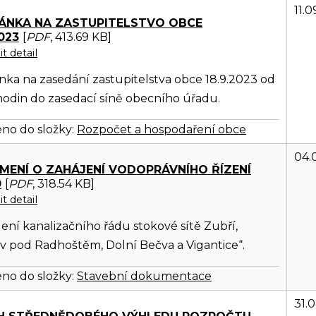
11.
ÁNKA NA ZASTUPITELSTVO OBCE
2023
[
PDF
, 413.69 KB]
t detail
ka na zasedání zastupitelstva obce 18.9.2023 od
hodin do zasedací síně obecního úřadu.
no do složky:
Rozpočet a hospodaření obce
04.
MENÍ O ZAHÁJENÍ VODOPRÁVNÍHO ŘÍZENÍ
0
[
PDF
, 318.54 KB]
t detail
ení kanalizačního řádu stokové sítě Zubří,
 pod Radhoštěm, Dolní Bečva a Vigantice“.
no do složky:
Stavební dokumentace
31.