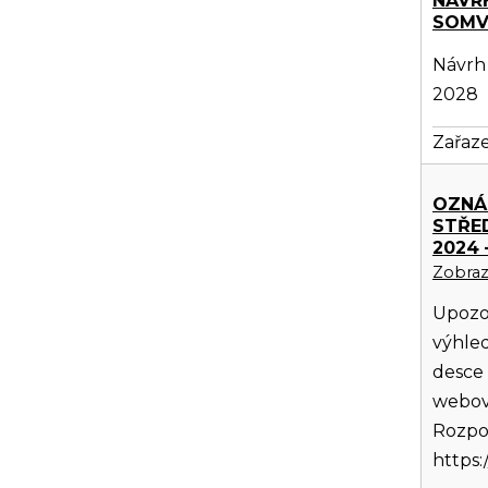
NÁVR
SOMV 
Návrh
2028
Zařaze
OZNÁ
STŘE
2024 
Zobrazi
Upozo
výhled
desce 
webov
Rozpo
https: