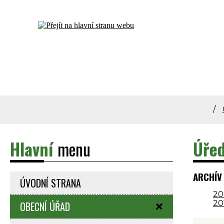
Dolní Bečva - oficiální stránky obce
Hlavní
menu
Úřed
ARCHÍV
ÚVODNÍ STRANA
20
20
OBECNÍ ÚŘAD