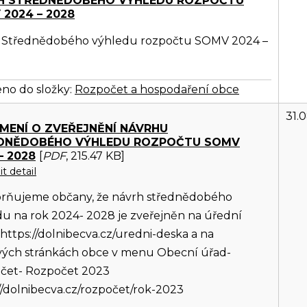
H STŘEDNĚDOBÉHO VÝHLEDU ROZPOČTU
2024 – 2028
 Střednědobého výhledu rozpočtu SOMV 2024 –
no do složky:
Rozpočet a hospodaření obce
31.
MENÍ O ZVEŘEJNĚNÍ NÁVRHU
DNĚDOBÉHO VÝHLEDU ROZPOČTU SOMV
– 2028
[
PDF
, 215.47 KB]
t detail
rňujeme občany, že návrh střednědobého
u na rok 2024- 2028 je zveřejněn na úřední
https://dolnibecva.cz/uredni-deska a na
ých stránkách obce v menu Obecní úřad-
čet- Rozpočet 2023
//dolnibecva.cz/rozpočet/rok-2023