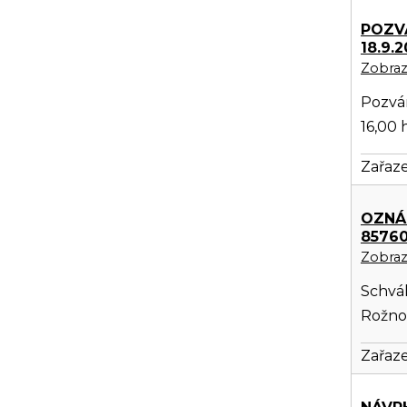
POZV
18.9.
Zobrazi
Pozván
16,00 
Zařaze
OZNÁ
8576
Zobrazi
Schvál
Rožnov
Zařaze