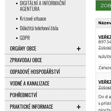
DIGITÁLNÍ A INFORMAČNÍ
ZOB
AGENTURA
Krizové situace
Název
Důležitá telefonní čísla
GDPR
VEŘEJ
897.34
ORGÁNY OBCE
Zobrazi
NÁVR
ZPRAVODAJ OBCE
Zařaze
ODPADOVÉ HOSPODÁŘSTVÍ
VEŘE
VODNÉ A KANALIZACE
Zobrazi
POHŘEBNICTVÍ
Do d a 
s přís
PRAKTICKÉ INFORMACE
plochy