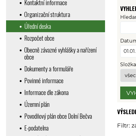
Kontaktní informace
VYHLE
Organizační struktura
Hledan
Úřední deska
Rozpočet obce
Datum
Obecně závazné vyhlášky a nařízení
obce
Složka
Dokumenty a formuláře
Povinné informace
Informace dle zákona
VY
Územní plán
VÝSLED
Povodňový plán obce Dolní Bečva
Filtr:
E-podatelna