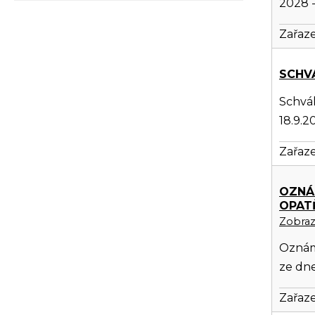
2028 -
Zařaze
SCHV
Schvál
18.9.2
Zařaze
OZNÁ
OPATŘ
Zobrazi
Oznáme
ze dne
Zařaze