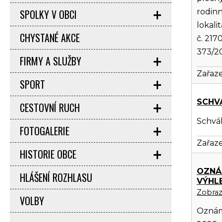
rodinn
SPOLKY V OBCI
lokali
CHYSTANÉ AKCE
č. 217
373/20
FIRMY A SLUŽBY
Zařaze
SPORT
SCHV
CESTOVNÍ RUCH
Schvá
FOTOGALERIE
Zařaze
HISTORIE OBCE
OZNÁ
HLÁŠENÍ ROZHLASU
VÝHL
Zobrazi
VOLBY
Oznám