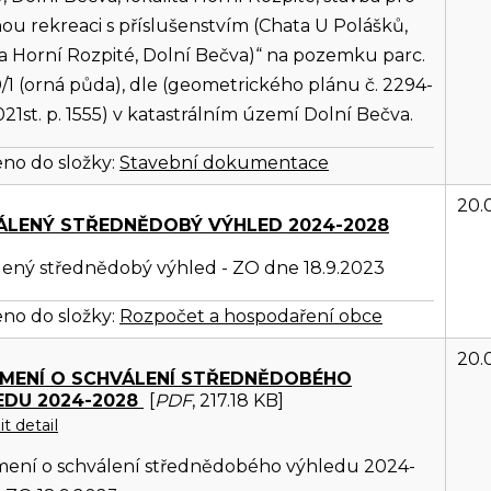
ou rekreaci s příslušenstvím (Chata U Polášků,
ta Horní Rozpité, Dolní Bečva)“ na pozemku parc.
0/1 (orná půda), dle (geometrického plánu č. 2294-
21st. p. 1555) v katastrálním území Dolní Bečva.
no do složky:
Stavební dokumentace
20.
ÁLENÝ STŘEDNĚDOBÝ VÝHLED 2024-2028
lený střednědobý výhled - ZO dne 18.9.2023
no do složky:
Rozpočet a hospodaření obce
20.
MENÍ O SCHVÁLENÍ STŘEDNĚDOBÉHO
EDU 2024-2028
[
PDF
, 217.18 KB]
t detail
ení o schválení střednědobého výhledu 2024-