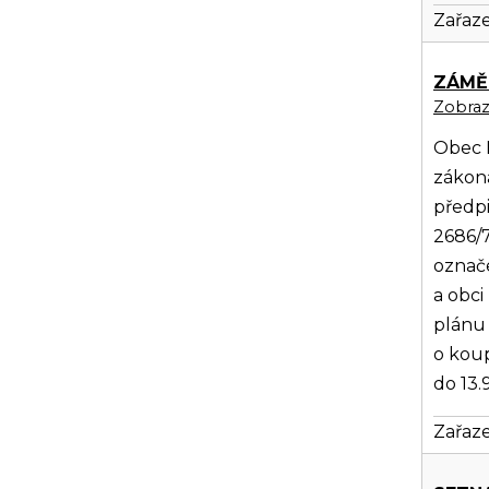
Zařaze
ZÁMĚR
Zobrazi
Obec D
zákona
předpi
2686/7
označe
a obci
plánu 
o kou
do 13
Zařaze