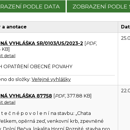
RAZENÍ PODLE DATA
ZOBRAZENÍ PODLE 
 a anotace
Dat
25.
NÁ VYHLÁŠKA SR/0103/US/2023-2
[
PDF
,
 KB]
t detail
H OPATŘENÍ OBECNÉ POVAHY
no do složky:
Veřejné vyhlášky
22.
JNÁ VYHLÁŠKA 87758
[
PDF
, 377.88 KB]
t detail
t e č n é p o v o l e n í na stavbu: „Chata
třeškem, opěrná zeď, venkovní krb, zpevněné
, Dolní Bečva, lokalita Horní Rozpité, stavba pro