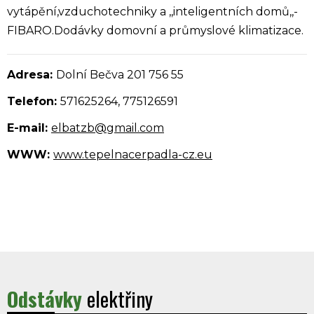
vytápění,vzduchotechniky a ,,inteligentních domů,,-
FIBARO.Dodávky domovní a průmyslové klimatizace.
Adresa:
Dolní Bečva 201 756 55
Telefon:
571625264, 775126591
E-mail:
elbatzb@gmail.com
WWW:
www.tepelnacerpadla-cz.eu
Odstávky
elektřiny