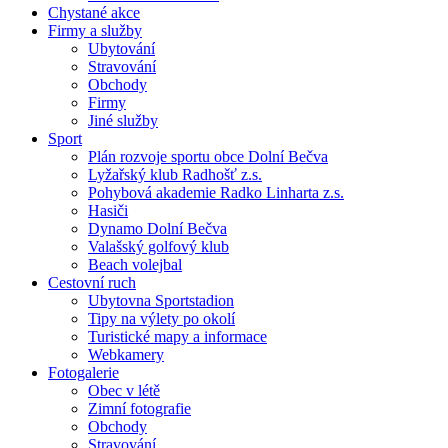
Chystané akce
Firmy a služby
Ubytování
Stravování
Obchody
Firmy
Jiné služby
Sport
Plán rozvoje sportu obce Dolní Bečva
Lyžařský klub Radhošť z.s.
Pohybová akademie Radko Linharta z.s.
Hasiči
Dynamo Dolní Bečva
Valašský golfový klub
Beach volejbal
Cestovní ruch
Ubytovna Sportstadion
Tipy na výlety po okolí
Turistické mapy a informace
Webkamery
Fotogalerie
Obec v létě
Zimní fotografie
Obchody
Stravování