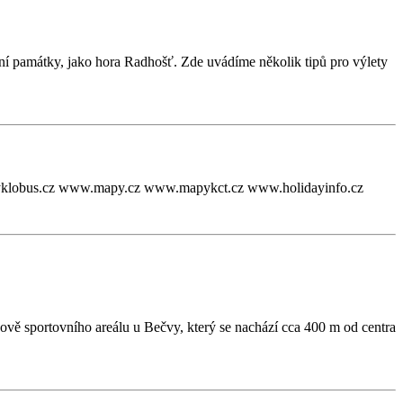
dní památky, jako hora Radhošť. Zde uvádíme několik tipů pro výlety
kycyklobus.cz www.mapy.cz www.mapykct.cz www.holidayinfo.cz
vě sportovního areálu u Bečvy, který se nachází cca 400 m od centra