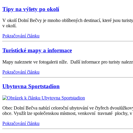
Tipy na výlety po okolí
V okolí Dolní Bečvy je mnoho oblíbených destinací, které jsou turis
v okolí.
Pokračování článku
Turistické mapy a informace
Mapy naleznete ve fotogalerii níže. Další informace pro turisty 
Pokračování článku
Ubytovna Sportstadion
Obec Dolní Bečva nabízí celoroční ubytování ve čtyřech dvoulůžkový
obce. Využít lze společenskou místnost, venkovní travnaté plochy, v
Pokračování článku