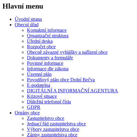
Hlavní
menu
Úvodní strana
Obecní úřad
Kontaktní informace
Organizační struktura
Úřední deska
Rozpočet obce
Obecně závazné vyhlášky a nařízení obce
Dokumenty a formuláře
Povinné informace
Informace dle zákona
Územní plán
Povodňový plán obce Dolní Bečva
E-podatelna
DIGITÁLNÍ A INFORMAČNÍ AGENTURA
Krizové situace
Důležitá telefonní čísla
GDPR
Orgány obce
Zastupitelstvo obce
Jednací řád zastupitelstva obce
Výbory zastupitelstva obce
Zápisy zastupitelstva obce