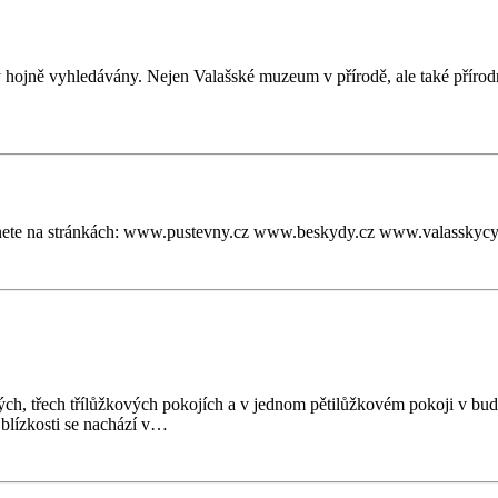
ty hojně vyhledávány. Nejen Valašské muzeum v přírodě, ale také příro
naleznete na stránkách: www.pustevny.cz www.beskydy.cz www.valass
ch, třech třílůžkových pokojích a v jednom pětilůžkovém pokoji v budo
 blízkosti se nachází v…