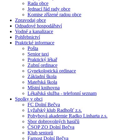
Rada obce
Jednací řád rady obce
Komise zřízené radou obce
Zpravodaj obce
Odpadové hospodářství
Vodné a kanalizace
Pohřebnictví
Praktické informace
Pošta
Senior taxi
Praktický lékař
Zubní ordinace
Gynekologická ordinace
Základní škola
Mateřská škola
Místní knihovna
Lékařská služba - telefonní seznam
Spolky v obci
FC Dolní Bečva
Lyžařský klub Radhošť z.s.
Pohybová akademie Radko Linharta z.s.
Sbor dobrovolných hasičů
ČSOP ZO Dolní Bečva
Klub seniorů
Farnost Dolní Bečva