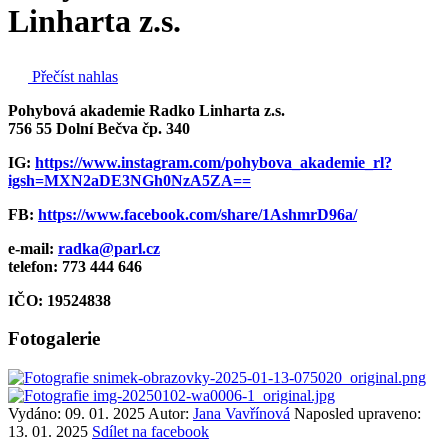
Linharta z.s.
Přečíst nahlas
Pohybová akademie Radko Linharta z.s.
756 55 Dolní Bečva čp. 340
IG:
https://www.instagram.com/pohybova_akademie_rl?
igsh=MXN2aDE3NGh0NzA5ZA==
FB:
https://www.facebook.com/share/1AshmrD96a/
e-mail:
radka@parl.cz
telefon: 773 444 646
IČO: 19524838
Fotogalerie
Vydáno: 09. 01. 2025
Autor:
Jana Vavřínová
Naposled upraveno:
13. 01. 2025
Sdílet na facebook