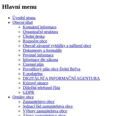
Hlavní
menu
Úvodní strana
Obecní úřad
Kontaktní informace
Organizační struktura
Úřední deska
Rozpočet obce
Obecně závazné vyhlášky a nařízení obce
Dokumenty a formuláře
Povinné informace
Informace dle zákona
Územní plán
Povodňový plán obce Dolní Bečva
E-podatelna
DIGITÁLNÍ A INFORMAČNÍ AGENTURA
Krizové situace
Důležitá telefonní čísla
GDPR
Orgány obce
Zastupitelstvo obce
Jednací řád zastupitelstva obce
Výbory zastupitelstva obce
Zápisy zastupitelstva obce