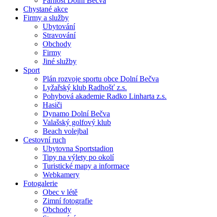
Farnost Dolní Bečva
Chystané akce
Firmy a služby
Ubytování
Stravování
Obchody
Firmy
Jiné služby
Sport
Plán rozvoje sportu obce Dolní Bečva
Lyžařský klub Radhošť z.s.
Pohybová akademie Radko Linharta z.s.
Hasiči
Dynamo Dolní Bečva
Valašský golfový klub
Beach volejbal
Cestovní ruch
Ubytovna Sportstadion
Tipy na výlety po okolí
Turistické mapy a informace
Webkamery
Fotogalerie
Obec v létě
Zimní fotografie
Obchody