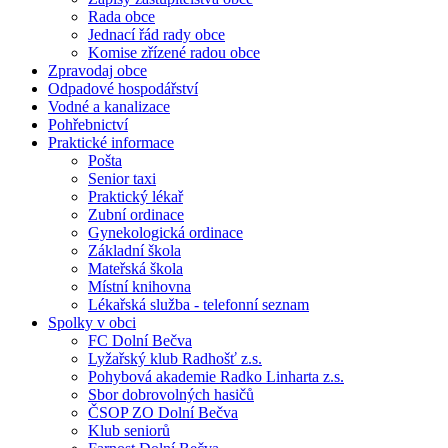
Rada obce
Jednací řád rady obce
Komise zřízené radou obce
Zpravodaj obce
Odpadové hospodářství
Vodné a kanalizace
Pohřebnictví
Praktické informace
Pošta
Senior taxi
Praktický lékař
Zubní ordinace
Gynekologická ordinace
Základní škola
Mateřská škola
Místní knihovna
Lékařská služba - telefonní seznam
Spolky v obci
FC Dolní Bečva
Lyžařský klub Radhošť z.s.
Pohybová akademie Radko Linharta z.s.
Sbor dobrovolných hasičů
ČSOP ZO Dolní Bečva
Klub seniorů