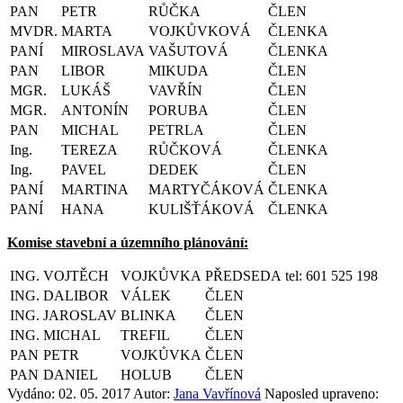
PAN
PETR
RŮČKA
ČLEN
MVDR.
MARTA
VOJKŮVKOVÁ
ČLENKA
PANÍ
MIROSLAVA
VAŠUTOVÁ
ČLENKA
PAN
LIBOR
MIKUDA
ČLEN
MGR.
LUKÁŠ
VAVŘÍN
ČLEN
MGR.
ANTONÍN
PORUBA
ČLEN
PAN
MICHAL
PETRLA
ČLEN
Ing.
TEREZA
RŮČKOVÁ
ČLENKA
Ing.
PAVEL
DEDEK
ČLEN
PANÍ
MARTINA
MARTYČÁKOVÁ
ČLENKA
PANÍ
HANA
KULIŠŤÁKOVÁ
ČLENKA
Komise stavební a územního plánování:
ING.
VOJTĚCH
VOJKŮVKA
PŘEDSEDA
tel: 601 525 198
ING.
DALIBOR
VÁLEK
ČLEN
ING.
JAROSLAV
BLINKA
ČLEN
ING.
MICHAL
TREFIL
ČLEN
PAN
PETR
VOJKŮVKA
ČLEN
PAN
DANIEL
HOLUB
ČLEN
Vydáno: 02. 05. 2017
Autor:
Jana Vavřínová
Naposled upraveno: