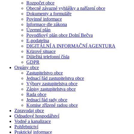
Rozpočet obce
Obecně závazné vyhlášky a nařízení obce
Dokumenty a formuláře
Povinné informace
Informace dle zákona
Územní plán
Povodňový plán obce Dolní Bečva
E-podatelna
DIGITÁLNÍ A INFORMAČNÍ AGENTURA
Krizové situace
Důležitá telefonní čísla
GDPR
Orgány obce
Zastupitelstvo obce
Jednací řád zastupitelstva obce
Výbory zastupitelstva obce
Zápisy zastupitelstva obce
Rada obce
Jednací řád rady obce
Komise zřízené radou obce
Zpravodaj obce
Odpadové hospodářství
Vodné a kanalizace
Pohřebnictví
Praktické informace