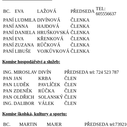
TEL:
BC.
EVA
LAŽOVÁ
PŘEDSEDA
605556637
PANÍ
LUDMILA
DIVÍNOVÁ
ČLENKA
PANÍ
ANNA
HAJDOVÁ
ČLENKA
PANÍ
DANIELA
HRUŠKOVSKÁ
ČLENKA
PANÍ
EVA
KŘENKOVÁ
ČLENKA
PANÍ
ZUZANA
RŮČKOVÁ
ČLENKA
PANÍ
LIBUŠE
VOJKŮVKOVÁ
ČLENKA
Komise hospodářství a služeb:
ING.
MIROSLAV
DIVÍN
PŘEDSEDA
tel: 724 523 787
PAN
JAN
KRBA
ČLEN
PAN
LUDĚK
PAVLÍČEK
ČLEN
PAN
ZDENĚK
RŮČKA
ČLEN
PAN
OLDŘICH
SOLANSKÝ
ČLEN
ING.
DALIBOR
VÁLEK
ČLEN
Komise školská, kultury a sportu:
BC.
MARTIN
MAJER
PŘEDSEDA
tel:7392