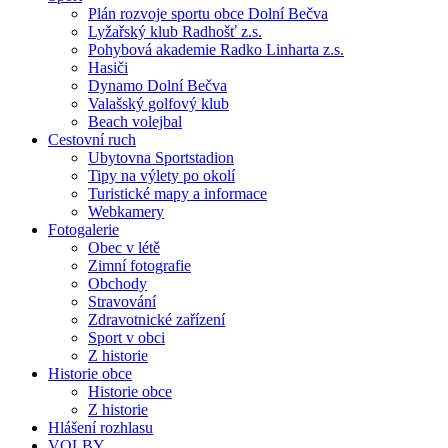
Plán rozvoje sportu obce Dolní Bečva
Lyžařský klub Radhošť z.s.
Pohybová akademie Radko Linharta z.s.
Hasiči
Dynamo Dolní Bečva
Valašský golfový klub
Beach volejbal
Cestovní ruch
Ubytovna Sportstadion
Tipy na výlety po okolí
Turistické mapy a informace
Webkamery
Fotogalerie
Obec v létě
Zimní fotografie
Obchody
Stravování
Zdravotnické zařízení
Sport v obci
Z historie
Historie obce
Historie obce
Z historie
Hlášení rozhlasu
VOLBY