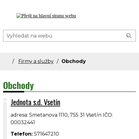
Dolní Bečva - oficiální stránky obce
Firmy a služby
Obchody
Obchody
Jednota s.d. Vsetín
adresa: Smetanova 1110, 755 31 Vsetín IČO:
00032441
Telefon:
571647210