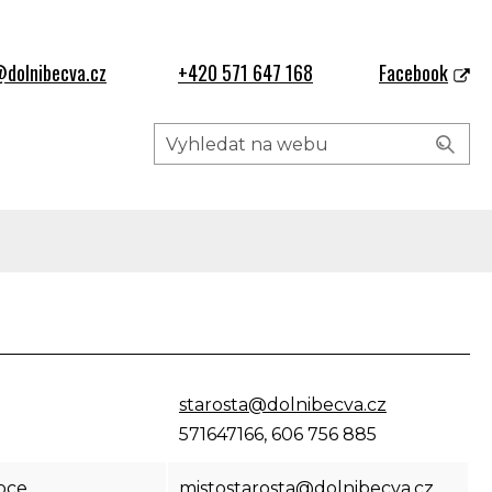
dolnibecva.cz
+420 571 647 168
Facebook
 obce
starosta@dolnibecva.cz
571647166, 606 756 885
ta obce
mistostarosta@dolnibecva.cz