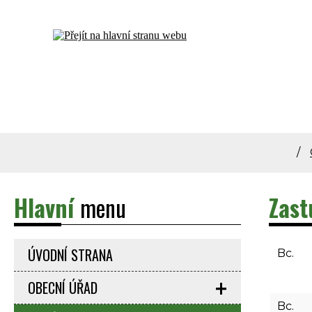
Dolní Bečva - oficiální stránky obce
Hlavní
menu
Zast
ÚVODNÍ STRANA
Bc.
OBECNÍ ÚŘAD
Bc.