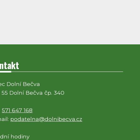
ntakt
c Dolní Bečva
 55 Dolní Bečva čp. 340
:
571 647 168
ail:
podatelna@dolnibecva.cz
dní hodiny