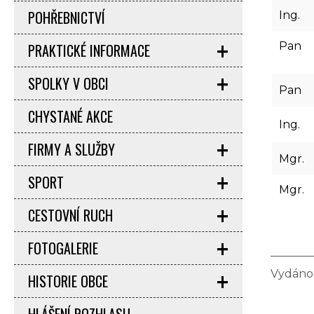
POHŘEBNICTVÍ
Ing.
Pan
PRAKTICKÉ INFORMACE
SPOLKY V OBCI
Pan
CHYSTANÉ AKCE
Ing.
FIRMY A SLUŽBY
Mgr.
SPORT
Mgr.
CESTOVNÍ RUCH
FOTOGALERIE
Vydáno:
HISTORIE OBCE
HLÁŠENÍ ROZHLASU