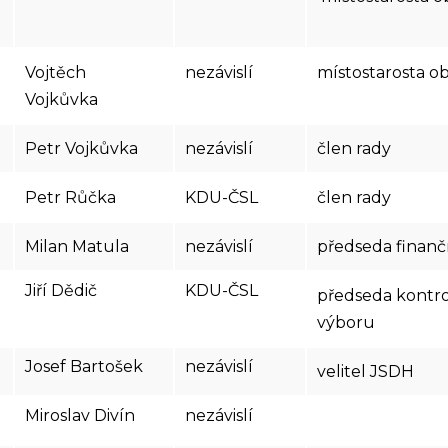
Vojtěch
nezávislí
místostarosta o
Vojkůvka
Petr Vojkůvka
nezávislí
člen rady
Petr Růčka
KDU-ČSL
člen rady
Milan Matula
nezávislí
předseda finan
Jiří Dědič
KDU-ČSL
předseda kontr
výboru
Josef Bartošek
nezávislí
velitel JSDH
Miroslav Divín
nezávislí