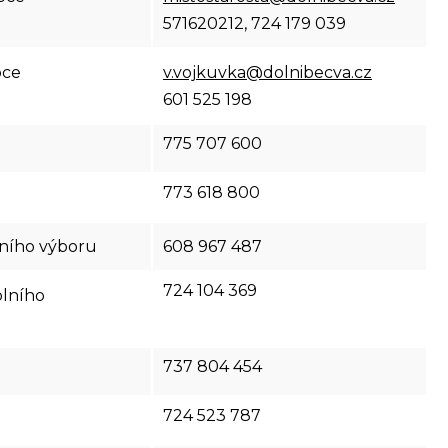
571620212, 724 179 039
bce
v.vojkuvka@dolnibecva.cz
601 525 198
775 707 600
773 618 800
čního výboru
608 967 487
724 104 369
olního
737 804 454
724 523 787