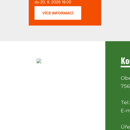
Ko
Obe
756
Tel.
E-m
Úře