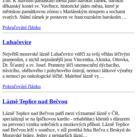
Zlín. K hlavním památkám města patří barokní zámek, barokní
děkanský kostel sv. Vavřince, historické jádro města, které je
městskou památkovou zónou s Mariánským sloupem a sochami
svatých. Státní zámek je postaven ve francouzském barokním …
Pokračování článku
Luhačovice
Největší moravské lázně Luhačovice vděčí za svůj věhlas léčivým
pramenům, z nichž nejznámější jsou Vincentka, Aloiska, Ottovka,
Dr. Šťastný a sv. Josef. Prameny léčí onemocnění dýchacího,
trávicího, oběhového i pohybového ústrojí, nemoci látkové výměny
a nemoci po onkologické léčbě. Malebné lázně vy…
Pokračování článku
Lázně Teplice nad Bečvou
Lázně Teplice nad Bečvou patří mezi významné lázně v ČR,
specializují se na špičkovou kardio - rehabilitaci klientů s důrazem
na prevenci vzniku srdečních a mozkových příhod. Lázně Teplice
nad Bečvou leží v soutěsce, v níž protéká řeka Bečva z Beskyd do
Moravské brány. Jedny z nejstarších lázní…