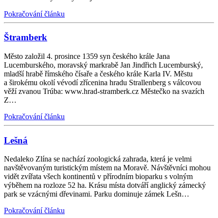
Pokračování článku
Štramberk
Město založil 4. prosince 1359 syn českého krále Jana
Lucemburského, moravský markrabě Jan Jindřich Lucemburský,
mladší hrabě římského čísaře a českého krále Karla IV. Městu
a širokému okolí vévodí zřícenina hradu Strallenberg s válcovou
věží zvanou Trúba: www.hrad-stramberk.cz Městečko na svazích
Z…
Pokračování článku
Lešná
Nedaleko Zlína se nachází zoologická zahrada, která je velmi
navštěvovaným turistickým místem na Moravě. Návštěvníci mohou
vidět zvířata všech kontinentů v přírodním bioparku s volným
výběhem na rozloze 52 ha. Krásu místa dotváří anglický zámecký
park se vzácnými dřevinami. Parku dominuje zámek Lešn…
Pokračování článku