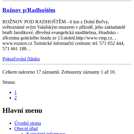
Rožnov p/Radhoštěm
ROŽNOV POD RADHOŠTĚM - 6 km z Dolní Bečvy,
světoznámé svým Valašským muzeem v přírodě, jeho zakladatelé
bratři Jaroňkové, dřevěná evangelická modlitebna, Hradisko -
zřícenina gotického hradu ze 13.století.http://www.vmp.cz. ,
www.roznov.cz Turistické informační centrum: tel: 571 652 444,
571 661 188…
Pokračování článku
Celkem nalezeno 17 záznamů. Zobrazeny záznamy 1 až 10.
Strana:
1
2
Hlavní
menu
Úvodní strana
Obecní úřad
Kontaktní informace