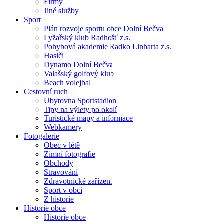
Firmy
Jiné služby
Sport
Plán rozvoje sportu obce Dolní Bečva
Lyžařský klub Radhošť z.s.
Pohybová akademie Radko Linharta z.s.
Hasiči
Dynamo Dolní Bečva
Valašský golfový klub
Beach volejbal
Cestovní ruch
Ubytovna Sportstadion
Tipy na výlety po okolí
Turistické mapy a informace
Webkamery
Fotogalerie
Obec v létě
Zimní fotografie
Obchody
Stravování
Zdravotnické zařízení
Sport v obci
Z historie
Historie obce
Historie obce