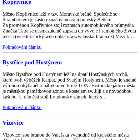
Kopřivnice
Město Kopřivnice leží v tzv. Moravské bráně. Společně se
Štramberkem je často označováno za moravský Betlém.
Za proměnou Kopřivnice stojí rozmach automobilového průmyslu.
Značka Tatra se nesmazatelně zapsala do vývoje i samotného života
města (více turistický web oblasti: www.lasska-brana.cz) Mezi k…
Pokračování článku
Bystřice pod Hostýnem
Město Bystřice pod Hostýnem leží na úpatí Hostýnských vrchů,
které tvoří výběžek Karpat, pod Svatým Hostýnem. Město je známé
výrobou ohýbaného nábytku ve firmě TON. Historické jádro města
je městskou památkovou zónou s kostelem sv. Jiljí a s novodobou
kašnou. U náměstí stojí Loudonský zámek, který s…
Pokračování článku
Vizovice
Vizovice jsou bránou do Valašska východně od krajského města