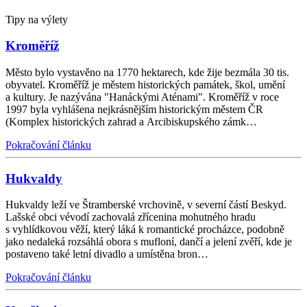
Tipy na výlety
Kroměříž
Město bylo vystavěno na 1770 hektarech, kde žije bezmála 30 tis.
obyvatel. Kroměříž je městem historických památek, škol, umění
a kultury. Je nazývána "Hanáckými Aténami". Kroměříž v roce
1997 byla vyhlášena nejkrásnějším historickým městem ČR
(Komplex historických zahrad a Arcibiskupského zámk…
Pokračování článku
Hukvaldy
Hukvaldy leží ve Štramberské vrchovině, v severní částí Beskyd.
Lašské obci vévodí zachovalá zřícenina mohutného hradu
s vyhlídkovou věží, který láká k romantické procházce, podobně
jako nedaleká rozsáhlá obora s mufloní, dančí a jelení zvěří, kde je
postaveno také letní divadlo a umístěna bron…
Pokračování článku