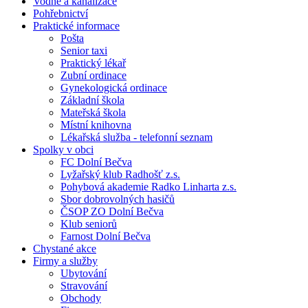
Vodné a kanalizace
Pohřebnictví
Praktické informace
Pošta
Senior taxi
Praktický lékař
Zubní ordinace
Gynekologická ordinace
Základní škola
Mateřská škola
Místní knihovna
Lékařská služba - telefonní seznam
Spolky v obci
FC Dolní Bečva
Lyžařský klub Radhošť z.s.
Pohybová akademie Radko Linharta z.s.
Sbor dobrovolných hasičů
ČSOP ZO Dolní Bečva
Klub seniorů
Farnost Dolní Bečva
Chystané akce
Firmy a služby
Ubytování
Stravování
Obchody