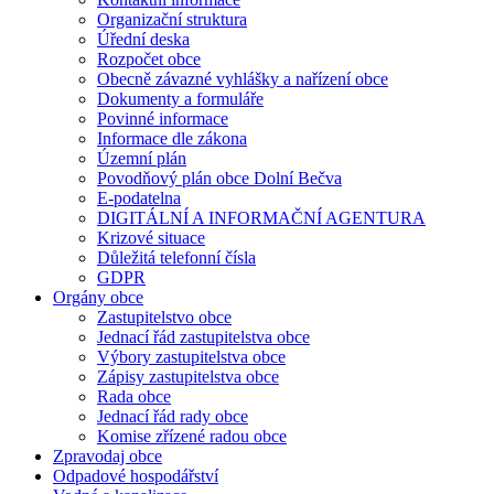
Organizační struktura
Úřední deska
Rozpočet obce
Obecně závazné vyhlášky a nařízení obce
Dokumenty a formuláře
Povinné informace
Informace dle zákona
Územní plán
Povodňový plán obce Dolní Bečva
E-podatelna
DIGITÁLNÍ A INFORMAČNÍ AGENTURA
Krizové situace
Důležitá telefonní čísla
GDPR
Orgány obce
Zastupitelstvo obce
Jednací řád zastupitelstva obce
Výbory zastupitelstva obce
Zápisy zastupitelstva obce
Rada obce
Jednací řád rady obce
Komise zřízené radou obce
Zpravodaj obce
Odpadové hospodářství