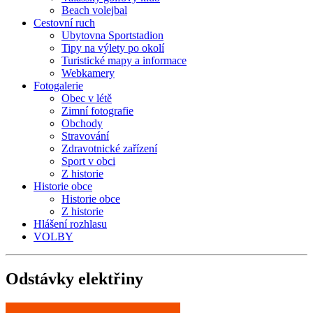
Beach volejbal
Cestovní ruch
Ubytovna Sportstadion
Tipy na výlety po okolí
Turistické mapy a informace
Webkamery
Fotogalerie
Obec v létě
Zimní fotografie
Obchody
Stravování
Zdravotnické zařízení
Sport v obci
Z historie
Historie obce
Historie obce
Z historie
Hlášení rozhlasu
VOLBY
Odstávky
elektřiny