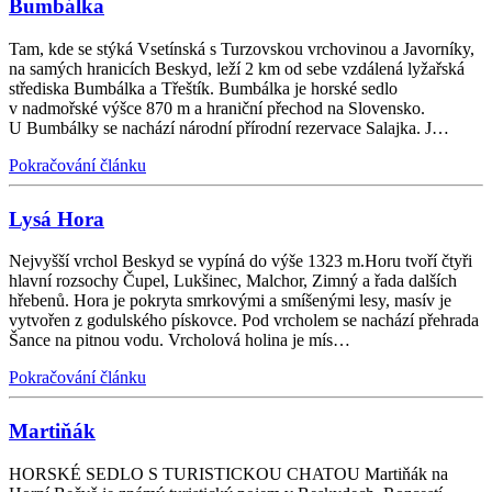
Bumbálka
Tam, kde se stýká Vsetínská s Turzovskou vrchovinou a Javorníky,
na samých hranicích Beskyd, leží 2 km od sebe vzdálená lyžařská
střediska Bumbálka a Třeštík. Bumbálka je horské sedlo
v nadmořské výšce 870 m a hraniční přechod na Slovensko.
U Bumbálky se nachází národní přírodní rezervace Salajka. J…
Pokračování článku
Lysá Hora
Nejvyšší vrchol Beskyd se vypíná do výše 1323 m.Horu tvoří čtyři
hlavní rozsochy Čupel, Lukšinec, Malchor, Zimný a řada dalších
hřebenů. Hora je pokryta smrkovými a smíšenými lesy, masív je
vytvořen z godulského pískovce. Pod vrcholem se nachází přehrada
Šance na pitnou vodu. Vrcholová holina je mís…
Pokračování článku
Martiňák
HORSKÉ SEDLO S TURISTICKOU CHATOU Martiňák na