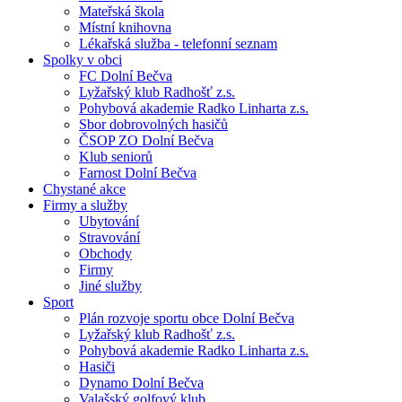
Mateřská škola
Místní knihovna
Lékařská služba - telefonní seznam
Spolky v obci
FC Dolní Bečva
Lyžařský klub Radhošť z.s.
Pohybová akademie Radko Linharta z.s.
Sbor dobrovolných hasičů
ČSOP ZO Dolní Bečva
Klub seniorů
Farnost Dolní Bečva
Chystané akce
Firmy a služby
Ubytování
Stravování
Obchody
Firmy
Jiné služby
Sport
Plán rozvoje sportu obce Dolní Bečva
Lyžařský klub Radhošť z.s.
Pohybová akademie Radko Linharta z.s.
Hasiči
Dynamo Dolní Bečva
Valašský golfový klub