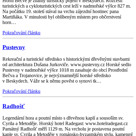
Horní Bečvě je známý turistický pojem v Beskydech. Rozcestí
turistických a cykloturistických cest leží v nadmořské výšce 827 m.
Na počátku 19. století stával na vrchu zájezdní hostinec pana
Martiňáka. V minulosti byl oblíbeným místem pro občerstvení
horn…
Pokračování článku
Pustevny
Rekreační a turistické středisko s historickými dřevěnými stavbami
od architerktura Dušana Jurkoviče. www.pustevny.cz Horské sedlo
Pustevny v nadmořské výšce 1018 m zasahuje do obcí Prostřední
Bečva a Trojanovice, je nejvýznamnější horské středisko
v Beskydech. Váže se k němu pověst o synovi tk…
Pokračování článku
Radhošť
Legendární hora a poutní místo s dřevěnou kaplí a sousoším sv.
Cyrila a Metoděje. Horský hotel Radegast: www.hotelradegast.cz
Památný Radhošť měří 1129 m. Na vrcholu je postavena poutní
kaple sv. Cyrila a Metoděje v románsko-byzantském stylu, kamenný