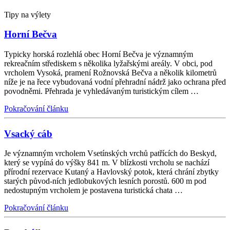
Tipy na výlety
Horní Bečva
Typicky horská rozlehlá obec Horní Bečva je významným
rekreačním střediskem s několika lyžařskými areály. V obci, pod
vrcholem Vysoká, pramení Rožnovská Bečva a několik kilometrů
níže je na řece vybudovaná vodní přehradní nádrž jako ochrana před
povodněmi. Přehrada je vyhledávaným turistickým cílem …
Pokračování článku
Vsacký cáb
Je významným vrcholem Vsetínských vrchů patřících do Beskyd,
který se vypíná do výšky 841 m. V blízkosti vrcholu se nachází
přírodní rezervace Kutaný a Havlovský potok, která chrání zbytky
starých původ-ních jedlobukových lesních porostů. 600 m pod
nedostupným vrcholem je postavena turistická chata …
Pokračování článku