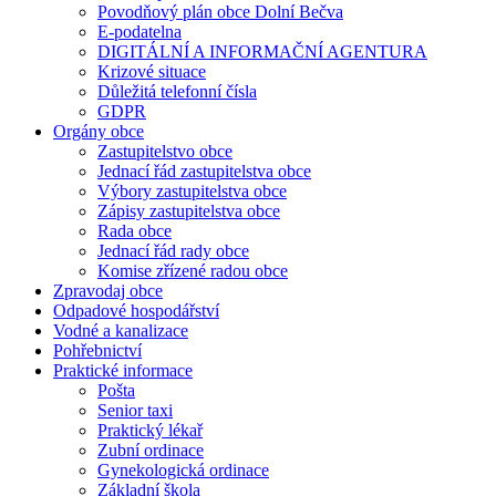
Povodňový plán obce Dolní Bečva
E-podatelna
DIGITÁLNÍ A INFORMAČNÍ AGENTURA
Krizové situace
Důležitá telefonní čísla
GDPR
Orgány obce
Zastupitelstvo obce
Jednací řád zastupitelstva obce
Výbory zastupitelstva obce
Zápisy zastupitelstva obce
Rada obce
Jednací řád rady obce
Komise zřízené radou obce
Zpravodaj obce
Odpadové hospodářství
Vodné a kanalizace
Pohřebnictví
Praktické informace
Pošta
Senior taxi
Praktický lékař
Zubní ordinace
Gynekologická ordinace
Základní škola