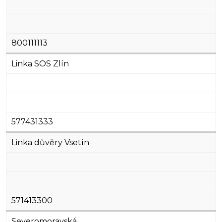
800111113
Linka SOS Zlín
577431333
Linka důvěry Vsetín
571413300
Severomoravská