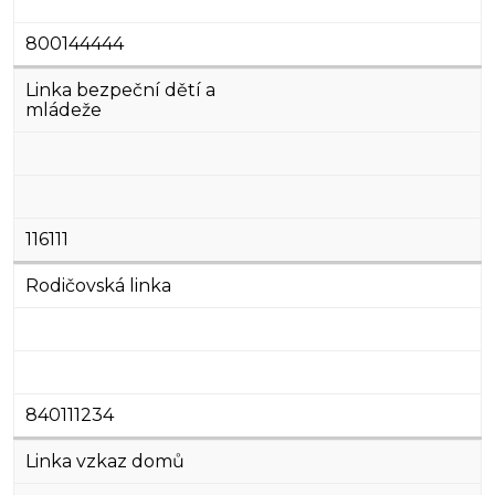
800144444
Linka bezpeční dětí a
mládeže
116111
Rodičovská linka
840111234
Linka vzkaz domů