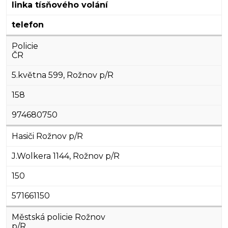
linka tísňového volání
telefon
Policie
ČR
5.května 599, Rožnov p/R
158
974680750
Hasiči Rožnov p/R
J.Wolkera 1144, Rožnov p/R
150
571661150
Městská policie Rožnov
p/R