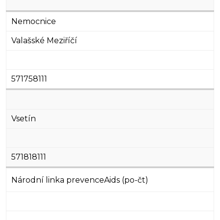
Nemocnice
Valašské Meziříčí
571758111
Vsetín
571818111
Národní linka prevence
Aids (po-čt)