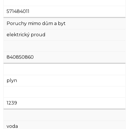
571484011
Poruchy mimo dům a byt
elektrický proud
840850860
plyn
1239
voda