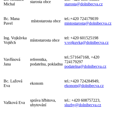
starosta obce
Michal
starosta@dolnibecva.cz
Bc. Mana
tel.:+420 724179039
místostarosta obce
Pavel
mistostarosta@dolnibecva.cz
Ing. Vojkůvka
tel: +420 601525198
místostarosta obce
Vojtěch
v.vojkuvka@dolnibecva.cz
tel.:571647168, +420
Vavřínová
referentka,
724179297
Jana
podatelna, pokladna
podatelna@dolnibecva.cz
Bc. Lažová
tel.:+420 724284949,
ekonom
Eva
ekonom@dolnibecva.cz
správa hřbitova,
tel.: +420 608757223,
Vašková Eva
ubytování
sluzby@dolnibecva.cz