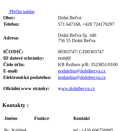
Přečíst nahlas
Obec:
Dolní Bečva
Telefon:
571 647168, +420 724179297
Dolní Bečva čp. 340
Adresa:
756 55 Dolní Bečva
IČO/DIČ:
00303747/ CZ00303747
ID datové schránky:
rnsbj6f
Číslo účtu:
KB Rožnov p/R: 3523851/0100
E-mail:
podatelna@dolnibecva.cz
Elektronická podatelna:
podatelna@dolnibecva.cz
Oficiální www stránky:
w
ww.dolnibecva.cz
Kontakty :
Jméno
Funkce
Kontakt
Bc. Krhůtek
tel.: +420 606756885