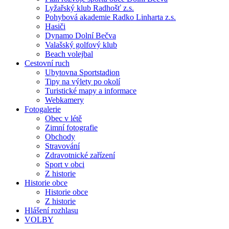
Lyžařský klub Radhošť z.s.
Pohybová akademie Radko Linharta z.s.
Hasiči
Dynamo Dolní Bečva
Valašský golfový klub
Beach volejbal
Cestovní ruch
Ubytovna Sportstadion
Tipy na výlety po okolí
Turistické mapy a informace
Webkamery
Fotogalerie
Obec v létě
Zimní fotografie
Obchody
Stravování
Zdravotnické zařízení
Sport v obci
Z historie
Historie obce
Historie obce
Z historie
Hlášení rozhlasu
VOLBY