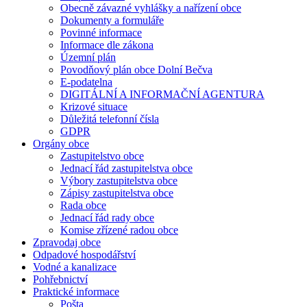
Obecně závazné vyhlášky a nařízení obce
Dokumenty a formuláře
Povinné informace
Informace dle zákona
Územní plán
Povodňový plán obce Dolní Bečva
E-podatelna
DIGITÁLNÍ A INFORMAČNÍ AGENTURA
Krizové situace
Důležitá telefonní čísla
GDPR
Orgány obce
Zastupitelstvo obce
Jednací řád zastupitelstva obce
Výbory zastupitelstva obce
Zápisy zastupitelstva obce
Rada obce
Jednací řád rady obce
Komise zřízené radou obce
Zpravodaj obce
Odpadové hospodářství
Vodné a kanalizace
Pohřebnictví
Praktické informace
Pošta