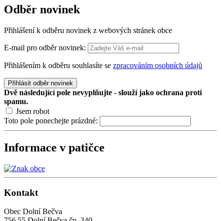
Odběr
novinek
Přihlášení k odběru novinek z webových stránek obce
E-mail pro odběr novinek:
Přihlášením k odběru souhlasíte se
zpracováním osobních údajů
Přihlásit odběr novinek
Dvě následující pole nevyplňujte - slouží jako ochrana proti
spamu.
Jsem robot
Toto pole ponechejte prázdné:
Informace v patičce
Kontakt
Obec Dolní Bečva
756 55 Dolní Bečva čp. 340