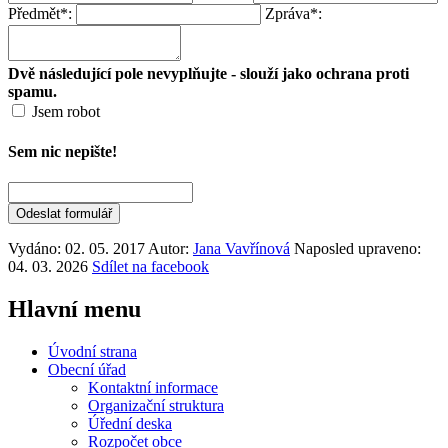
Předmět*:
Zpráva*:
Dvě následující pole nevyplňujte - slouží jako ochrana proti
spamu.
Jsem robot
Sem nic nepište!
Odeslat formulář
Vydáno: 02. 05. 2017
Autor:
Jana Vavřínová
Naposled upraveno:
04. 03. 2026
Sdílet na facebook
Hlavní
menu
Úvodní strana
Obecní úřad
Kontaktní informace
Organizační struktura
Úřední deska
Rozpočet obce