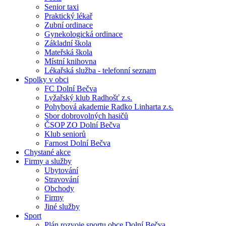
Senior taxi
Praktický lékař
Zubní ordinace
Gynekologická ordinace
Základní škola
Mateřská škola
Místní knihovna
Lékařská služba - telefonní seznam
Spolky v obci
FC Dolní Bečva
Lyžařský klub Radhošť z.s.
Pohybová akademie Radko Linharta z.s.
Sbor dobrovolných hasičů
ČSOP ZO Dolní Bečva
Klub seniorů
Farnost Dolní Bečva
Chystané akce
Firmy a služby
Ubytování
Stravování
Obchody
Firmy
Jiné služby
Sport
Plán rozvoje sportu obce Dolní Bečva