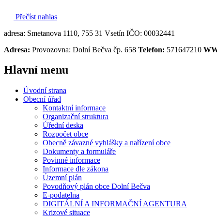
Přečíst nahlas
adresa: Smetanova 1110, 755 31 Vsetín IČO: 00032441
Adresa:
Provozovna: Dolní Bečva čp. 658
Telefon:
571647210
WW
Hlavní
menu
Úvodní strana
Obecní úřad
Kontaktní informace
Organizační struktura
Úřední deska
Rozpočet obce
Obecně závazné vyhlášky a nařízení obce
Dokumenty a formuláře
Povinné informace
Informace dle zákona
Územní plán
Povodňový plán obce Dolní Bečva
E-podatelna
DIGITÁLNÍ A INFORMAČNÍ AGENTURA
Krizové situace