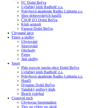
FC Dolní Bečva
Lyžařský klub Radhošť z.s.
Pohybová akademie Radko Linharta z.s.
Sbor dobrovolných hasičů
ČSOP ZO Dolní Bečva
Klub seniorů
Farnost Dolní Bečva
Chystané akce
Firmy a služby
Ubytování
Stravování
Obchody
Firmy
Jiné služby
Sport
Plán rozvoje sportu obce Dolní Bečva
Lyžařský klub Radhošť z.s.
Pohybová akademie Radko Linharta z.s.
Hasiči
Dynamo Dolní Bečva
Valašský golfový klub
Beach volejbal
Cestovní ruch
Ubytovna Sportstadion
Tipy na výlety po okolí