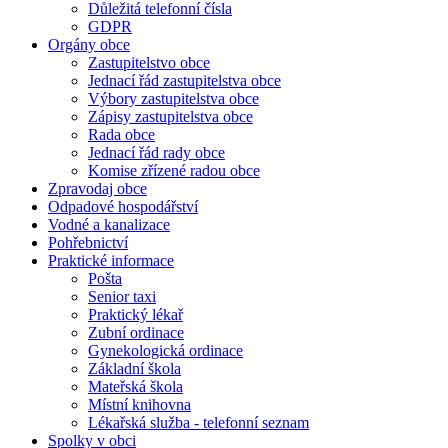
Důležitá telefonní čísla
GDPR
Orgány obce
Zastupitelstvo obce
Jednací řád zastupitelstva obce
Výbory zastupitelstva obce
Zápisy zastupitelstva obce
Rada obce
Jednací řád rady obce
Komise zřízené radou obce
Zpravodaj obce
Odpadové hospodářství
Vodné a kanalizace
Pohřebnictví
Praktické informace
Pošta
Senior taxi
Praktický lékař
Zubní ordinace
Gynekologická ordinace
Základní škola
Mateřská škola
Místní knihovna
Lékařská služba - telefonní seznam
Spolky v obci