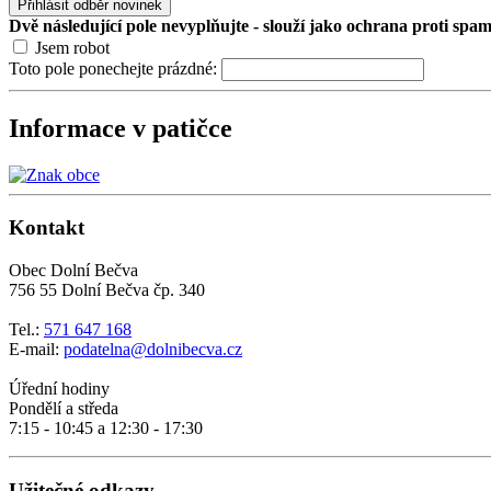
Přihlásit odběr novinek
Dvě následující pole nevyplňujte - slouží jako ochrana proti spa
Jsem robot
Toto pole ponechejte prázdné:
Informace v patičce
Kontakt
Obec Dolní Bečva
756 55 Dolní Bečva čp. 340
Tel.:
571 647 168
E-mail:
podatelna@dolnibecva.cz
Úřední hodiny
Pondělí a středa
7:15 - 10:45 a 12:30 - 17:30
Užitečné odkazy