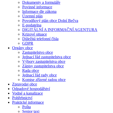
Dokumenty a formuláře
Povinné informace
Informace dle zákona
Územní plán
Povodňový plán obce Dolní Bečva
E-podatelna
DIGITÁLNÍ A INFORMAČNÍ AGENTURA
Krizové situace
Důležitá telefonní čísla
GDPR
Orgány obce
Zastupitelstvo obce
Jednací řád zastupitelstva obce
Výbory zastupitelstva obce
Zápisy zastupitelstva obce
Rada obce
Jednací řád rady obce
Komise zřízené radou obce
Zpravodaj obce
Odpadové hospodářství
Vodné a kanalizace
Pohřebnictví
Praktické informace
Pošta
Senior taxi