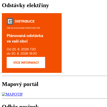
Odstávky
elektřiny
Mapový
portál
Odběr
novinek