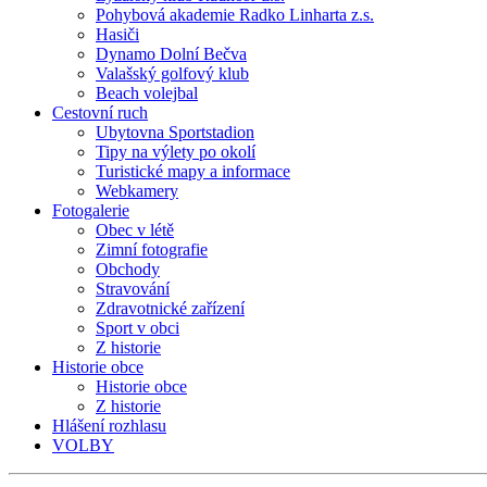
Pohybová akademie Radko Linharta z.s.
Hasiči
Dynamo Dolní Bečva
Valašský golfový klub
Beach volejbal
Cestovní ruch
Ubytovna Sportstadion
Tipy na výlety po okolí
Turistické mapy a informace
Webkamery
Fotogalerie
Obec v létě
Zimní fotografie
Obchody
Stravování
Zdravotnické zařízení
Sport v obci
Z historie
Historie obce
Historie obce
Z historie
Hlášení rozhlasu
VOLBY