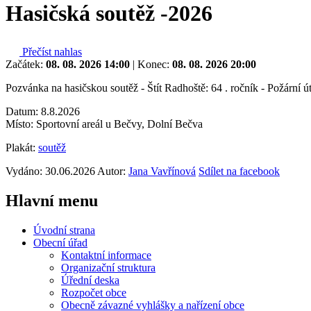
Hasičská soutěž -2026
Přečíst nahlas
Začátek:
08. 08. 2026 14:00
|
Konec:
08. 08. 2026 20:00
Pozvánka na hasičskou soutěž - Štít Radhoště: 64 . ročník - Požární
Datum: 8.8.2026
Místo: Sportovní areál u Bečvy, Dolní Bečva
Plakát:
soutěž
Vydáno: 30.06.2026
Autor:
Jana Vavřínová
Sdílet na facebook
Hlavní
menu
Úvodní strana
Obecní úřad
Kontaktní informace
Organizační struktura
Úřední deska
Rozpočet obce
Obecně závazné vyhlášky a nařízení obce