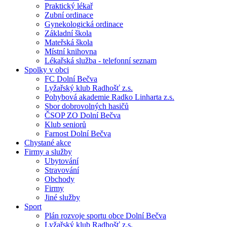
Praktický lékař
Zubní ordinace
Gynekologická ordinace
Základní škola
Mateřská škola
Místní knihovna
Lékařská služba - telefonní seznam
Spolky v obci
FC Dolní Bečva
Lyžařský klub Radhošť z.s.
Pohybová akademie Radko Linharta z.s.
Sbor dobrovolných hasičů
ČSOP ZO Dolní Bečva
Klub seniorů
Farnost Dolní Bečva
Chystané akce
Firmy a služby
Ubytování
Stravování
Obchody
Firmy
Jiné služby
Sport
Plán rozvoje sportu obce Dolní Bečva
Lyžařský klub Radhošť z.s.