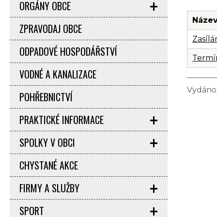
ORGÁNY OBCE
Název
ZPRAVODAJ OBCE
Zasílá
ODPADOVÉ HOSPODÁŘSTVÍ
Termí
VODNÉ A KANALIZACE
Vydáno:
POHŘEBNICTVÍ
PRAKTICKÉ INFORMACE
SPOLKY V OBCI
CHYSTANÉ AKCE
FIRMY A SLUŽBY
SPORT