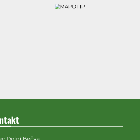
ntakt
c Dolní Bečva