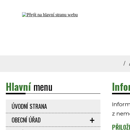
Dolní Bečva - oficiální stránky obce
Hlavní
menu
Info
Inform
ÚVODNÍ STRANA
z nemo
OBECNÍ ÚŘAD
PŘILOŽ