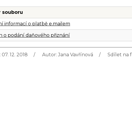
 souboru
ní informací o platbě e.mailem
n o podání daňového přiznání
 07. 12. 2018
Autor:
Jana Vavřínová
Sdílet na