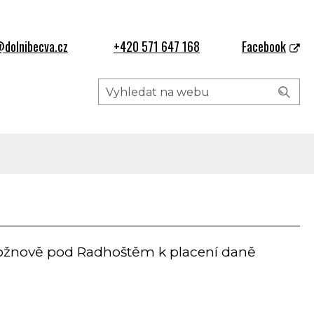
dolnibecva.cz
+420 571 647 168
Facebook
Rožnově pod Radhoštěm k placení daně