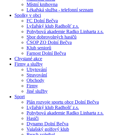
Místní knihovna
Lékařská služba - telefonní seznam
Spolky v obci
FC Dolní Bečva
Lyžařský klub Radhošť z.s.
Pohybová akademie Radko Linharta z.s.
Sbor dobrovolných hasičů
ČSOP ZO Dolní Bečva
Klub seniorů
Farnost Dolní Bečva
Chystané akce
Firmy a služby
Ubytování
Stravování
Obchody
Firmy
Jiné služby
Sport
Plán rozvoje sportu obce Dolní Bečva
Lyžařský klub Radhošť z.s.
Pohybová akademie Radko Linharta z.s.
Hasiči
Dynamo Dolní Bečva
Valašský golfový klub
Beach volejbal