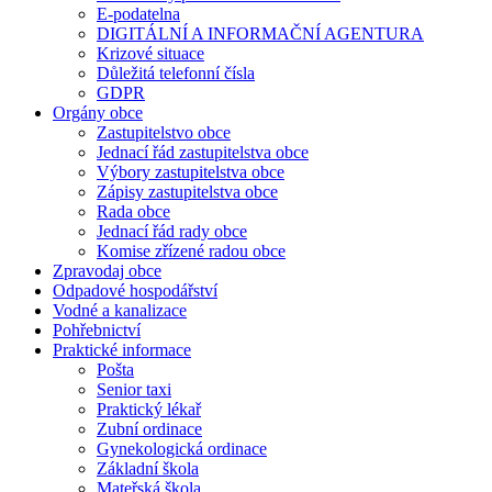
E-podatelna
DIGITÁLNÍ A INFORMAČNÍ AGENTURA
Krizové situace
Důležitá telefonní čísla
GDPR
Orgány obce
Zastupitelstvo obce
Jednací řád zastupitelstva obce
Výbory zastupitelstva obce
Zápisy zastupitelstva obce
Rada obce
Jednací řád rady obce
Komise zřízené radou obce
Zpravodaj obce
Odpadové hospodářství
Vodné a kanalizace
Pohřebnictví
Praktické informace
Pošta
Senior taxi
Praktický lékař
Zubní ordinace
Gynekologická ordinace
Základní škola
Mateřská škola