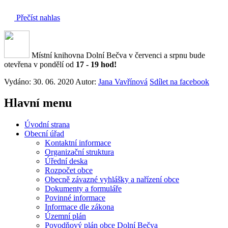
Přečíst nahlas
Místní knihovna Dolní Bečva v červenci a srpnu bude
otevřena v pondělí od
17 - 19 hod!
Vydáno: 30. 06. 2020
Autor:
Jana Vavřínová
Sdílet na facebook
Hlavní
menu
Úvodní strana
Obecní úřad
Kontaktní informace
Organizační struktura
Úřední deska
Rozpočet obce
Obecně závazné vyhlášky a nařízení obce
Dokumenty a formuláře
Povinné informace
Informace dle zákona
Územní plán
Povodňový plán obce Dolní Bečva