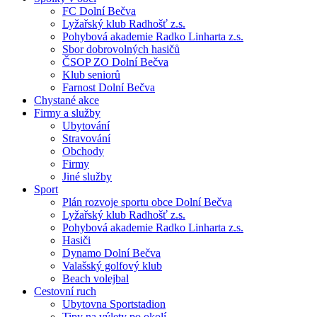
FC Dolní Bečva
Lyžařský klub Radhošť z.s.
Pohybová akademie Radko Linharta z.s.
Sbor dobrovolných hasičů
ČSOP ZO Dolní Bečva
Klub seniorů
Farnost Dolní Bečva
Chystané akce
Firmy a služby
Ubytování
Stravování
Obchody
Firmy
Jiné služby
Sport
Plán rozvoje sportu obce Dolní Bečva
Lyžařský klub Radhošť z.s.
Pohybová akademie Radko Linharta z.s.
Hasiči
Dynamo Dolní Bečva
Valašský golfový klub
Beach volejbal
Cestovní ruch
Ubytovna Sportstadion
Tipy na výlety po okolí