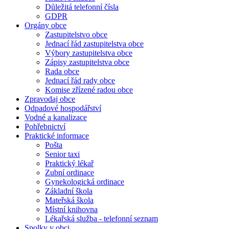
Důležitá telefonní čísla
GDPR
Orgány obce
Zastupitelstvo obce
Jednací řád zastupitelstva obce
Výbory zastupitelstva obce
Zápisy zastupitelstva obce
Rada obce
Jednací řád rady obce
Komise zřízené radou obce
Zpravodaj obce
Odpadové hospodářství
Vodné a kanalizace
Pohřebnictví
Praktické informace
Pošta
Senior taxi
Praktický lékař
Zubní ordinace
Gynekologická ordinace
Základní škola
Mateřská škola
Místní knihovna
Lékařská služba - telefonní seznam
Spolky v obci