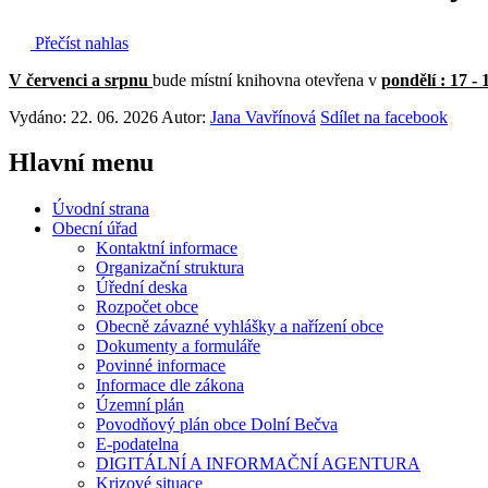
Přečíst nahlas
V červenci a srpnu
bude místní knihovna otevřena v
pondělí : 17 -
Vydáno: 22. 06. 2026
Autor:
Jana Vavřínová
Sdílet na facebook
Hlavní
menu
Úvodní strana
Obecní úřad
Kontaktní informace
Organizační struktura
Úřední deska
Rozpočet obce
Obecně závazné vyhlášky a nařízení obce
Dokumenty a formuláře
Povinné informace
Informace dle zákona
Územní plán
Povodňový plán obce Dolní Bečva
E-podatelna
DIGITÁLNÍ A INFORMAČNÍ AGENTURA
Krizové situace