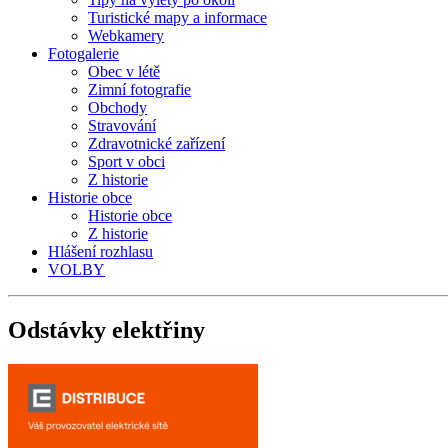
Turistické mapy a informace
Webkamery
Fotogalerie
Obec v létě
Zimní fotografie
Obchody
Stravování
Zdravotnické zařízení
Sport v obci
Z historie
Historie obce
Historie obce
Z historie
Hlášení rozhlasu
VOLBY
Odstávky
elektřiny