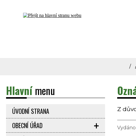
Dolní Bečva - oficiální stránky obce
Hlavní
menu
Ozná
Z důvo
ÚVODNÍ STRANA
OBECNÍ ÚŘAD
Vydáno: