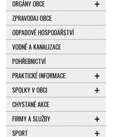
ORGÁNY OBCE
ZPRAVODAJ OBCE
ODPADOVÉ HOSPODÁŘSTVÍ
VODNÉ A KANALIZACE
POHŘEBNICTVÍ
PRAKTICKÉ INFORMACE
SPOLKY V OBCI
CHYSTANÉ AKCE
FIRMY A SLUŽBY
SPORT