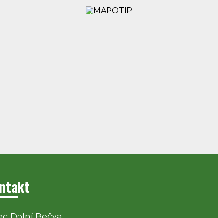
ntakt
c Dolní Bečva