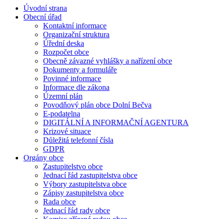
Úvodní strana
Obecní úřad
Kontaktní informace
Organizační struktura
Úřední deska
Rozpočet obce
Obecně závazné vyhlášky a nařízení obce
Dokumenty a formuláře
Povinné informace
Informace dle zákona
Územní plán
Povodňový plán obce Dolní Bečva
E-podatelna
DIGITÁLNÍ A INFORMAČNÍ AGENTURA
Krizové situace
Důležitá telefonní čísla
GDPR
Orgány obce
Zastupitelstvo obce
Jednací řád zastupitelstva obce
Výbory zastupitelstva obce
Zápisy zastupitelstva obce
Rada obce
Jednací řád rady obce