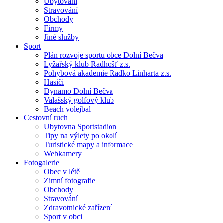
Ubytování
Stravování
Obchody
Firmy
Jiné služby
Sport
Plán rozvoje sportu obce Dolní Bečva
Lyžařský klub Radhošť z.s.
Pohybová akademie Radko Linharta z.s.
Hasiči
Dynamo Dolní Bečva
Valašský golfový klub
Beach volejbal
Cestovní ruch
Ubytovna Sportstadion
Tipy na výlety po okolí
Turistické mapy a informace
Webkamery
Fotogalerie
Obec v létě
Zimní fotografie
Obchody
Stravování
Zdravotnické zařízení
Sport v obci