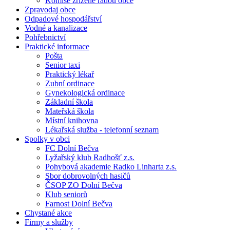
Komise zřízené radou obce
Zpravodaj obce
Odpadové hospodářství
Vodné a kanalizace
Pohřebnictví
Praktické informace
Pošta
Senior taxi
Praktický lékař
Zubní ordinace
Gynekologická ordinace
Základní škola
Mateřská škola
Místní knihovna
Lékařská služba - telefonní seznam
Spolky v obci
FC Dolní Bečva
Lyžařský klub Radhošť z.s.
Pohybová akademie Radko Linharta z.s.
Sbor dobrovolných hasičů
ČSOP ZO Dolní Bečva
Klub seniorů
Farnost Dolní Bečva
Chystané akce
Firmy a služby