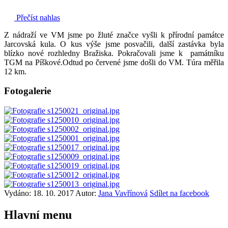
Přečíst nahlas
Z nádraží ve VM jsme po žluté značce vyšli k přírodní památce
Jarcovská kula. O kus výše jsme posvačili, další zastávka byla
blízko nové rozhledny Bražiska. Pokračovali jsme k památníku
TGM na Píškové.Odtud po červené jsme došli do VM. Túra měřila
12 km.
Fotogalerie
Vydáno: 18. 10. 2017
Autor:
Jana Vavřínová
Sdílet na facebook
Hlavní
menu