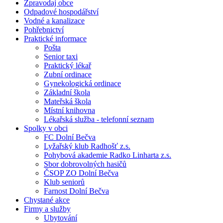
Zpravodaj obce
Odpadové hospodářství
Vodné a kanalizace
Pohřebnictví
Praktické informace
Pošta
Senior taxi
Praktický lékař
Zubní ordinace
Gynekologická ordinace
Základní škola
Mateřská škola
Místní knihovna
Lékařská služba - telefonní seznam
Spolky v obci
FC Dolní Bečva
Lyžařský klub Radhošť z.s.
Pohybová akademie Radko Linharta z.s.
Sbor dobrovolných hasičů
ČSOP ZO Dolní Bečva
Klub seniorů
Farnost Dolní Bečva
Chystané akce
Firmy a služby
Ubytování