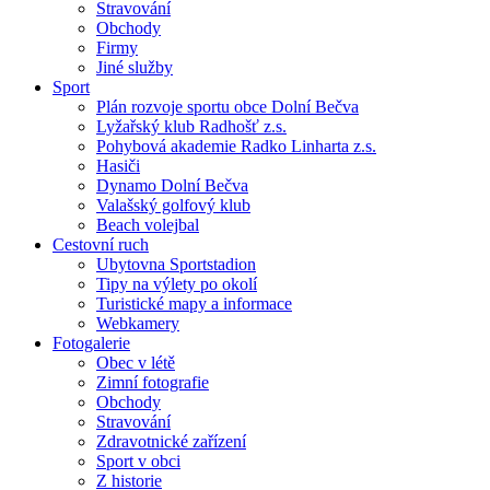
Stravování
Obchody
Firmy
Jiné služby
Sport
Plán rozvoje sportu obce Dolní Bečva
Lyžařský klub Radhošť z.s.
Pohybová akademie Radko Linharta z.s.
Hasiči
Dynamo Dolní Bečva
Valašský golfový klub
Beach volejbal
Cestovní ruch
Ubytovna Sportstadion
Tipy na výlety po okolí
Turistické mapy a informace
Webkamery
Fotogalerie
Obec v létě
Zimní fotografie
Obchody
Stravování
Zdravotnické zařízení
Sport v obci
Z historie