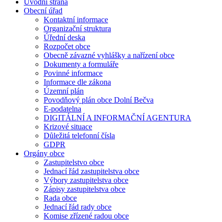
Úvodní strana
Obecní úřad
Kontaktní informace
Organizační struktura
Úřední deska
Rozpočet obce
Obecně závazné vyhlášky a nařízení obce
Dokumenty a formuláře
Povinné informace
Informace dle zákona
Územní plán
Povodňový plán obce Dolní Bečva
E-podatelna
DIGITÁLNÍ A INFORMAČNÍ AGENTURA
Krizové situace
Důležitá telefonní čísla
GDPR
Orgány obce
Zastupitelstvo obce
Jednací řád zastupitelstva obce
Výbory zastupitelstva obce
Zápisy zastupitelstva obce
Rada obce
Jednací řád rady obce
Komise zřízené radou obce