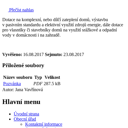
Přečíst nahlas
Dotace na komplexní, nebo dílčí zateplení domů, výstavbu
v pasivním standardu a elektivní využití zdrojů energie, dále dotace
pro vlasntíky či stavebníky domů na využití srážkové a odpadní
vody v domácnosti i na zahradě.
Vyvěšeno:
16.08.2017
Sejmuto:
23.08.2017
Přiložené soubory
Název souboru
Typ
Velikost
Pozvánka
PDF
287.5 kB
Autor: Jana Vavřínová
Hlavní
menu
Úvodní strana
Obecní úřad
Kontaktní informace