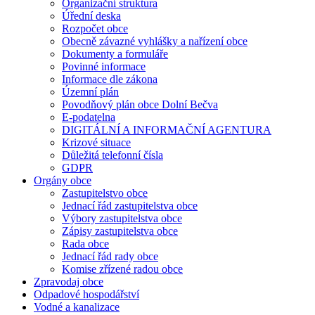
Organizační struktura
Úřední deska
Rozpočet obce
Obecně závazné vyhlášky a nařízení obce
Dokumenty a formuláře
Povinné informace
Informace dle zákona
Územní plán
Povodňový plán obce Dolní Bečva
E-podatelna
DIGITÁLNÍ A INFORMAČNÍ AGENTURA
Krizové situace
Důležitá telefonní čísla
GDPR
Orgány obce
Zastupitelstvo obce
Jednací řád zastupitelstva obce
Výbory zastupitelstva obce
Zápisy zastupitelstva obce
Rada obce
Jednací řád rady obce
Komise zřízené radou obce
Zpravodaj obce
Odpadové hospodářství
Vodné a kanalizace