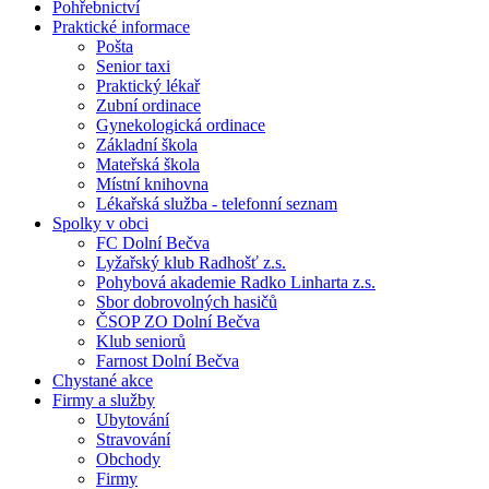
Pohřebnictví
Praktické informace
Pošta
Senior taxi
Praktický lékař
Zubní ordinace
Gynekologická ordinace
Základní škola
Mateřská škola
Místní knihovna
Lékařská služba - telefonní seznam
Spolky v obci
FC Dolní Bečva
Lyžařský klub Radhošť z.s.
Pohybová akademie Radko Linharta z.s.
Sbor dobrovolných hasičů
ČSOP ZO Dolní Bečva
Klub seniorů
Farnost Dolní Bečva
Chystané akce
Firmy a služby
Ubytování
Stravování
Obchody
Firmy