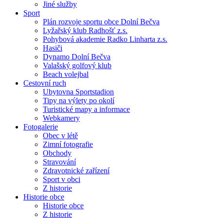
Jiné služby
Sport
Plán rozvoje sportu obce Dolní Bečva
Lyžařský klub Radhošť z.s.
Pohybová akademie Radko Linharta z.s.
Hasiči
Dynamo Dolní Bečva
Valašský golfový klub
Beach volejbal
Cestovní ruch
Ubytovna Sportstadion
Tipy na výlety po okolí
Turistické mapy a informace
Webkamery
Fotogalerie
Obec v létě
Zimní fotografie
Obchody
Stravování
Zdravotnické zařízení
Sport v obci
Z historie
Historie obce
Historie obce
Z historie