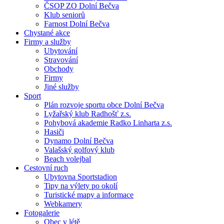
ČSOP ZO Dolní Bečva
Klub seniorů
Farnost Dolní Bečva
Chystané akce
Firmy a služby
Ubytování
Stravování
Obchody
Firmy
Jiné služby
Sport
Plán rozvoje sportu obce Dolní Bečva
Lyžařský klub Radhošť z.s.
Pohybová akademie Radko Linharta z.s.
Hasiči
Dynamo Dolní Bečva
Valašský golfový klub
Beach volejbal
Cestovní ruch
Ubytovna Sportstadion
Tipy na výlety po okolí
Turistické mapy a informace
Webkamery
Fotogalerie
Obec v létě