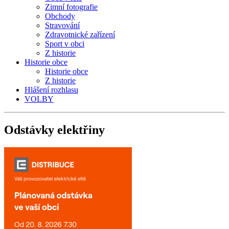
Zimní fotografie
Obchody
Stravování
Zdravotnické zařízení
Sport v obci
Z historie
Historie obce
Historie obce
Z historie
Hlášení rozhlasu
VOLBY
Odstávky
elektřiny