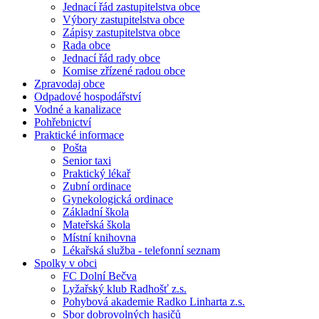
Jednací řád zastupitelstva obce
Výbory zastupitelstva obce
Zápisy zastupitelstva obce
Rada obce
Jednací řád rady obce
Komise zřízené radou obce
Zpravodaj obce
Odpadové hospodářství
Vodné a kanalizace
Pohřebnictví
Praktické informace
Pošta
Senior taxi
Praktický lékař
Zubní ordinace
Gynekologická ordinace
Základní škola
Mateřská škola
Místní knihovna
Lékařská služba - telefonní seznam
Spolky v obci
FC Dolní Bečva
Lyžařský klub Radhošť z.s.
Pohybová akademie Radko Linharta z.s.
Sbor dobrovolných hasičů