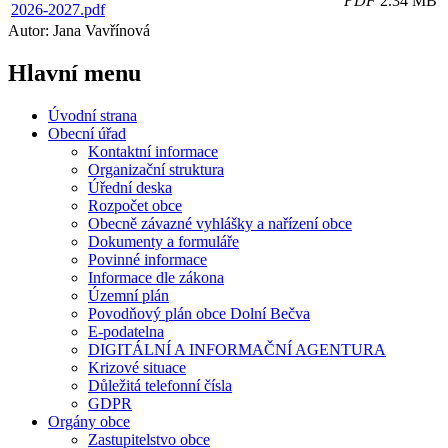
PDF
2.34 MB
2026-2027.pdf
Autor: Jana Vavřínová
Hlavní
menu
Úvodní strana
Obecní úřad
Kontaktní informace
Organizační struktura
Úřední deska
Rozpočet obce
Obecně závazné vyhlášky a nařízení obce
Dokumenty a formuláře
Povinné informace
Informace dle zákona
Územní plán
Povodňový plán obce Dolní Bečva
E-podatelna
DIGITÁLNÍ A INFORMAČNÍ AGENTURA
Krizové situace
Důležitá telefonní čísla
GDPR
Orgány obce
Zastupitelstvo obce