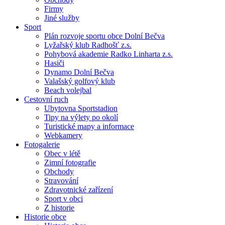
Firmy
Jiné služby
Sport
Plán rozvoje sportu obce Dolní Bečva
Lyžařský klub Radhošť z.s.
Pohybová akademie Radko Linharta z.s.
Hasiči
Dynamo Dolní Bečva
Valašský golfový klub
Beach volejbal
Cestovní ruch
Ubytovna Sportstadion
Tipy na výlety po okolí
Turistické mapy a informace
Webkamery
Fotogalerie
Obec v létě
Zimní fotografie
Obchody
Stravování
Zdravotnické zařízení
Sport v obci
Z historie
Historie obce