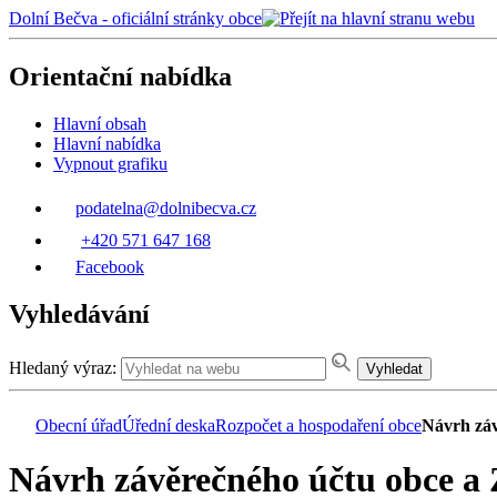
Dolní Bečva - oficiální stránky obce
Orientační nabídka
Hlavní obsah
Hlavní nabídka
Vypnout grafiku
podatelna@dolnibecva.cz
+420 571 647 168
Facebook
Vyhledávání
Hledaný výraz:
Vyhledat
Obecní úřad
Úřední deska
Rozpočet a hospodaření obce
Návrh záv
Návrh závěrečného účtu obce a