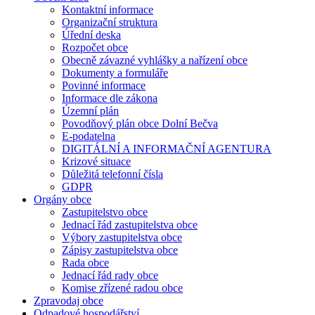
Kontaktní informace
Organizační struktura
Úřední deska
Rozpočet obce
Obecně závazné vyhlášky a nařízení obce
Dokumenty a formuláře
Povinné informace
Informace dle zákona
Územní plán
Povodňový plán obce Dolní Bečva
E-podatelna
DIGITÁLNÍ A INFORMAČNÍ AGENTURA
Krizové situace
Důležitá telefonní čísla
GDPR
Orgány obce
Zastupitelstvo obce
Jednací řád zastupitelstva obce
Výbory zastupitelstva obce
Zápisy zastupitelstva obce
Rada obce
Jednací řád rady obce
Komise zřízené radou obce
Zpravodaj obce
Odpadové hospodářství