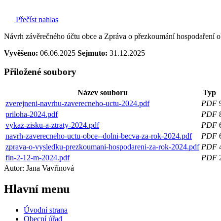
Přečíst nahlas
Návrh závěrečného účtu obce a Zpráva o přezkoumání hospodaření o
Vyvěšeno:
06.06.2025
Sejmuto:
31.12.2025
Přiložené soubory
Název souboru
Typ
zverejneni-navrhu-zaverecneho-uctu-2024.pdf
PDF
priloha-2024.pdf
PDF
vykaz-zisku-a-ztraty-2024.pdf
PDF
navrh-zaverecneho-uctu-obce--dolni-becva-za-rok-2024.pdf
PDF
zprava-o-vysledku-prezkoumani-hospodareni-za-rok-2024.pdf
PDF
fin-2-12-m-2024.pdf
PDF
Autor: Jana Vavřínová
Hlavní
menu
Úvodní strana
Obecní úřad