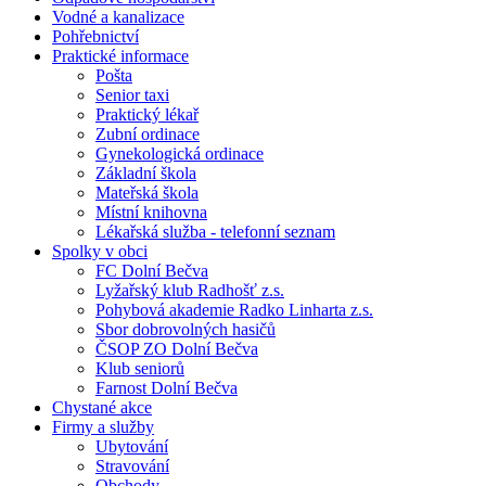
Vodné a kanalizace
Pohřebnictví
Praktické informace
Pošta
Senior taxi
Praktický lékař
Zubní ordinace
Gynekologická ordinace
Základní škola
Mateřská škola
Místní knihovna
Lékařská služba - telefonní seznam
Spolky v obci
FC Dolní Bečva
Lyžařský klub Radhošť z.s.
Pohybová akademie Radko Linharta z.s.
Sbor dobrovolných hasičů
ČSOP ZO Dolní Bečva
Klub seniorů
Farnost Dolní Bečva
Chystané akce
Firmy a služby
Ubytování
Stravování
Obchody