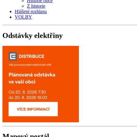
Historie obce
Z historie
Hlášení rozhlasu
VOLBY
Odstávky
elektřiny
Mapový
portál