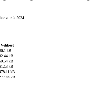
bce za rok 2024
Velikost
96.1 kB
82.44 kB
69.54 kB
612.3 kB
478.11 kB
277.44 kB