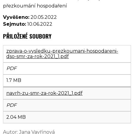
přezkoumání hospodaření
Vyvěšeno:
20.05.2022
Sejmuto:
10.06.2022
PŘILOŽENÉ SOUBORY
zprava-o-vysledku-prezkoumani-hospodareni-
dso-smr-za-rok-2021_1.pdf
PDF
1.7 MB
navrh-zu-smr-za-rok-2021_1.pdf
PDF
2.04 MB
Autor: Jana Vavřínová