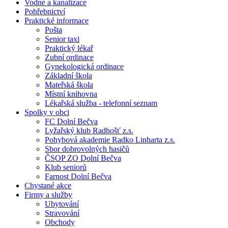
Vodné a kanalizace
Pohřebnictví
Praktické informace
Pošta
Senior taxi
Praktický lékař
Zubní ordinace
Gynekologická ordinace
Základní škola
Mateřská škola
Místní knihovna
Lékařská služba - telefonní seznam
Spolky v obci
FC Dolní Bečva
Lyžařský klub Radhošť z.s.
Pohybová akademie Radko Linharta z.s.
Sbor dobrovolných hasičů
ČSOP ZO Dolní Bečva
Klub seniorů
Farnost Dolní Bečva
Chystané akce
Firmy a služby
Ubytování
Stravování
Obchody