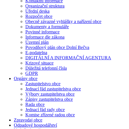
Kontaktní informace
Organizační struktura
Úřední deska
Rozpočet obce
Obecně závazné vyhlášky a nařízení obce
Dokumenty a formuláře
Povinné informace
Informace dle zákona
Územní plán
Povodňový plán obce Dolní Bečva
E-podatelna
DIGITÁLNÍ A INFORMAČNÍ AGENTURA
Krizové situace
Důležitá telefonní čísla
GDPR
Orgány obce
Zastupitelstvo obce
Jednací řád zastupitelstva obce
Výbory zastupitelstva obce
Zápisy zastupitelstva obce
Rada obce
Jednací řád rady obce
Komise zřízené radou obce
Zpravodaj obce
Odpadové hospodářství