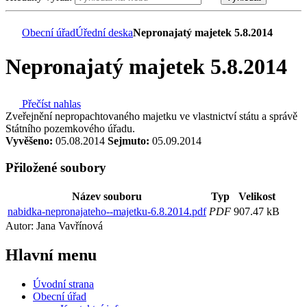
Obecní úřad
Úřední deska
Nepronajatý majetek 5.8.2014
Nepronajatý majetek 5.8.2014
Přečíst nahlas
Zveřejnění nepropachtovaného majetku ve vlastnictví státu a správě
Státního pozemkového úřadu.
Vyvěšeno:
05.08.2014
Sejmuto:
05.09.2014
Přiložené soubory
Název souboru
Typ
Velikost
nabidka-nepronajateho--majetku-6.8.2014.pdf
PDF
907.47 kB
Autor: Jana Vavřínová
Hlavní
menu
Úvodní strana
Obecní úřad