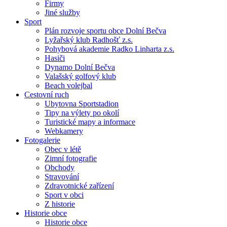
Firmy
Jiné služby
Sport
Plán rozvoje sportu obce Dolní Bečva
Lyžařský klub Radhošť z.s.
Pohybová akademie Radko Linharta z.s.
Hasiči
Dynamo Dolní Bečva
Valašský golfový klub
Beach volejbal
Cestovní ruch
Ubytovna Sportstadion
Tipy na výlety po okolí
Turistické mapy a informace
Webkamery
Fotogalerie
Obec v létě
Zimní fotografie
Obchody
Stravování
Zdravotnické zařízení
Sport v obci
Z historie
Historie obce
Historie obce