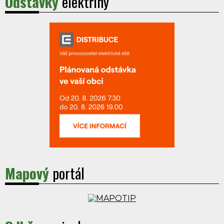
Odstávky
elektřiny
Mapový
portál