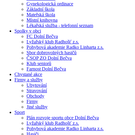
Gynekologická ordinace
Základní škola
Mateřská škola
Místní knihovna
Lékařská služba - telefonní seznam
Spolky v obci
FC Dolní Bečva
Lyžařský klub Radhošť z.s.
Pohybová akademie Radko Linharta z.s.
Sbor dobrovolných hasičů
ČSOP ZO Dolní Bečva
Klub seniorů
Farnost Dolní Bečva
Chystané akce
Firmy a služby
Ubytování
Stravování
Obchody
Firmy
Jiné služby
Sport
Plán rozvoje sportu obce Dolní Bečva
Lyžařský klub Radhošť z.s.
Pohybová akademie Radko Linharta z.s.
Hasiči