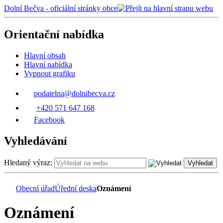
Dolní Bečva - oficiální stránky obce
Orientační nabídka
Hlavní obsah
Hlavní nabídka
Vypnout grafiku
podatelna@dolnibecva.cz
+420 571 647 168
Facebook
Vyhledávání
Hledaný výraz:
Vyhledat
Obecní úřad
Úřední deska
Oznámení
Oznámení