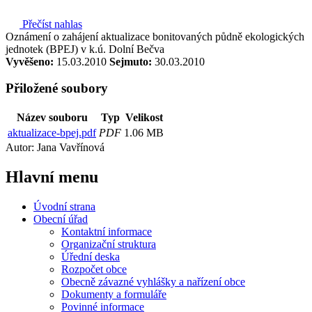
Přečíst nahlas
Oznámení o zahájení aktualizace bonitovaných půdně ekologických
jednotek (BPEJ) v k.ú. Dolní Bečva
Vyvěšeno:
15.03.2010
Sejmuto:
30.03.2010
Přiložené soubory
Název souboru
Typ
Velikost
aktualizace-bpej.pdf
PDF
1.06 MB
Autor: Jana Vavřínová
Hlavní
menu
Úvodní strana
Obecní úřad
Kontaktní informace
Organizační struktura
Úřední deska
Rozpočet obce
Obecně závazné vyhlášky a nařízení obce
Dokumenty a formuláře
Povinné informace