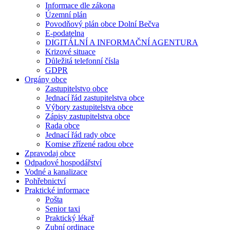
Informace dle zákona
Územní plán
Povodňový plán obce Dolní Bečva
E-podatelna
DIGITÁLNÍ A INFORMAČNÍ AGENTURA
Krizové situace
Důležitá telefonní čísla
GDPR
Orgány obce
Zastupitelstvo obce
Jednací řád zastupitelstva obce
Výbory zastupitelstva obce
Zápisy zastupitelstva obce
Rada obce
Jednací řád rady obce
Komise zřízené radou obce
Zpravodaj obce
Odpadové hospodářství
Vodné a kanalizace
Pohřebnictví
Praktické informace
Pošta
Senior taxi
Praktický lékař
Zubní ordinace