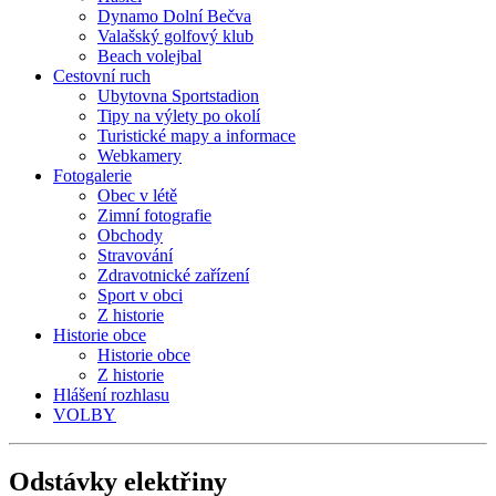
Dynamo Dolní Bečva
Valašský golfový klub
Beach volejbal
Cestovní ruch
Ubytovna Sportstadion
Tipy na výlety po okolí
Turistické mapy a informace
Webkamery
Fotogalerie
Obec v létě
Zimní fotografie
Obchody
Stravování
Zdravotnické zařízení
Sport v obci
Z historie
Historie obce
Historie obce
Z historie
Hlášení rozhlasu
VOLBY
Odstávky
elektřiny