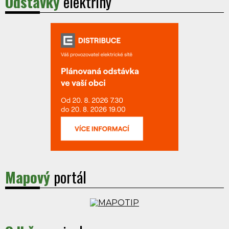
Odstávky
elektřiny
Mapový
portál