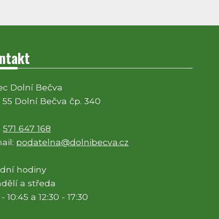
ntakt
c Dolní Bečva
 55 Dolní Bečva čp. 340
:
571 647 168
ail:
podatelna@dolnibecva.cz
dní hodiny
dělí a středa
 - 10:45 a 12:30 - 17:30