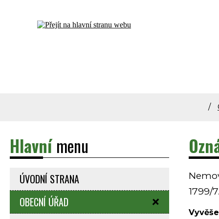
Dolní Bečva - oficiální stránky obce
Hlavní
menu
Ozná
Nemovit
ÚVODNÍ STRANA
1799/7
OBECNÍ ÚŘAD
Vyvěše