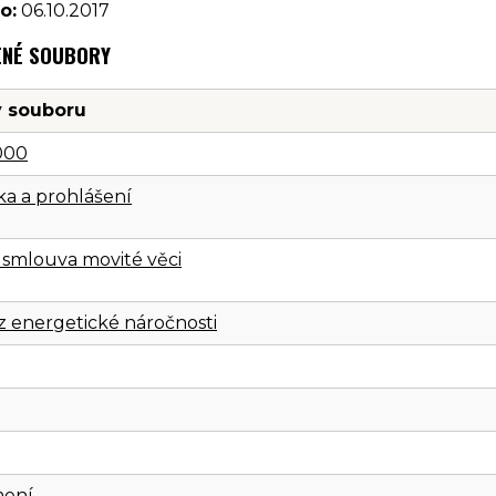
o:
06.10.2017
ENÉ SOUBORY
 souboru
000
a a prohlášení
 smlouva movité věci
z energetické náročnosti
ení