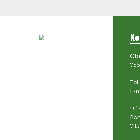
Ko
Obe
756
Tel.
E-m
Úře
Pon
7:15