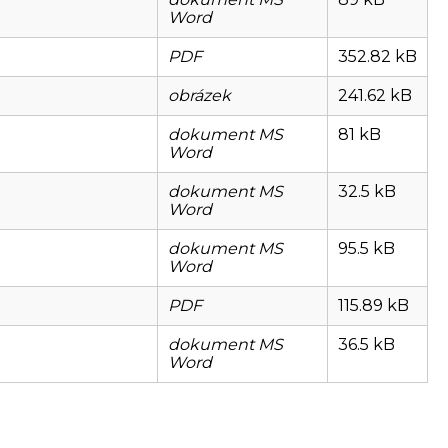
Word
PDF
352.82 kB
obrázek
241.62 kB
dokument MS
81 kB
Word
dokument MS
32.5 kB
Word
dokument MS
95.5 kB
Word
PDF
115.89 kB
dokument MS
36.5 kB
Word