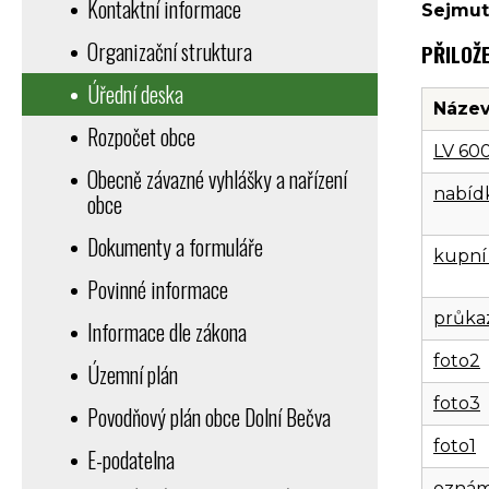
Kontaktní informace
Sejmut
Organizační struktura
PŘILOŽ
Úřední deska
Název
Rozpočet obce
LV 60
Obecně závazné vyhlášky a nařízení
nabídk
obce
Dokumenty a formuláře
kupní
Povinné informace
průka
Informace dle zákona
foto2
Územní plán
foto3
Povodňový plán obce Dolní Bečva
foto1
E-podatelna
oznám