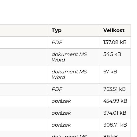
Typ
Velikost
PDF
137.08 kB
dokument MS
34.5 kB
Word
dokument MS
67 kB
Word
PDF
763.51 kB
obrázek
454.99 kB
obrázek
374.01 kB
obrázek
308.71 kB
dokument MS
89 kB