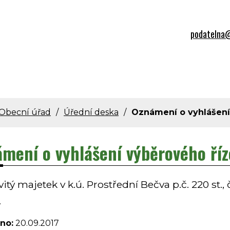
podatelna@
Obecní úřad
Úřední deska
Oznámení o vyhlášení
mení o vyhlášení výběrového ří
ý majetek v k.ú. Prostřední Bečva p.č. 220 st., čp 2
.
no:
20.09.2017