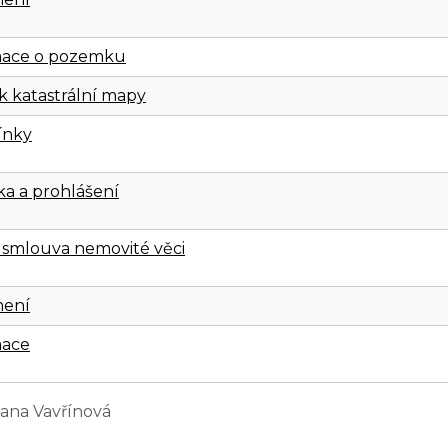
mace o pozemku
k katastrální mapy
ínky
a a prohlášení
 smlouva nemovité věci
ení
mace
Jana Vavřínová