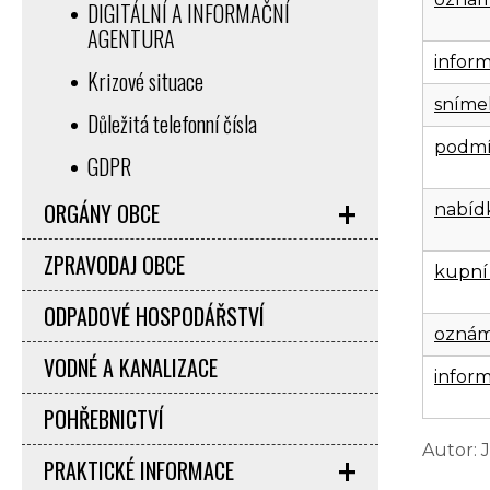
DIGITÁLNÍ A INFORMAČNÍ
AGENTURA
infor
Krizové situace
sníme
Důležitá telefonní čísla
podm
GDPR
ORGÁNY OBCE
nabídk
ZPRAVODAJ OBCE
kupní
ODPADOVÉ HOSPODÁŘSTVÍ
oznám
VODNÉ A KANALIZACE
infor
POHŘEBNICTVÍ
Autor: 
PRAKTICKÉ INFORMACE