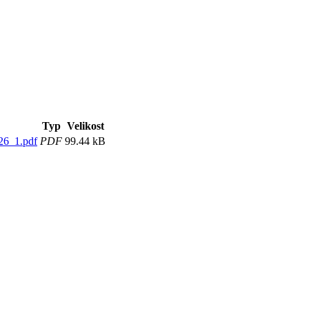
Typ
Velikost
26_1.pdf
PDF
99.44 kB