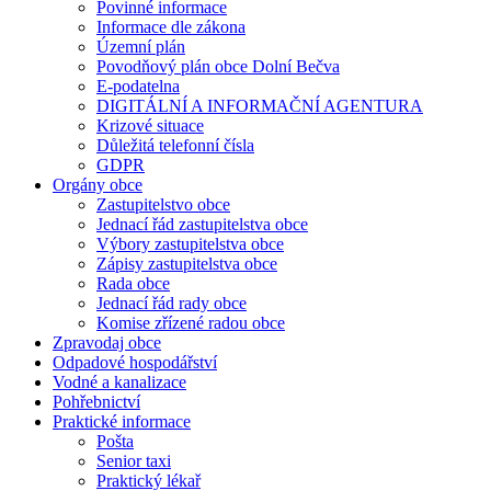
Povinné informace
Informace dle zákona
Územní plán
Povodňový plán obce Dolní Bečva
E-podatelna
DIGITÁLNÍ A INFORMAČNÍ AGENTURA
Krizové situace
Důležitá telefonní čísla
GDPR
Orgány obce
Zastupitelstvo obce
Jednací řád zastupitelstva obce
Výbory zastupitelstva obce
Zápisy zastupitelstva obce
Rada obce
Jednací řád rady obce
Komise zřízené radou obce
Zpravodaj obce
Odpadové hospodářství
Vodné a kanalizace
Pohřebnictví
Praktické informace
Pošta
Senior taxi
Praktický lékař