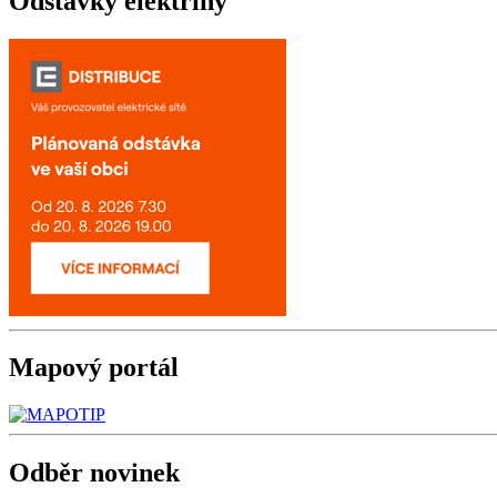
Odstávky
elektřiny
Mapový
portál
Odběr
novinek