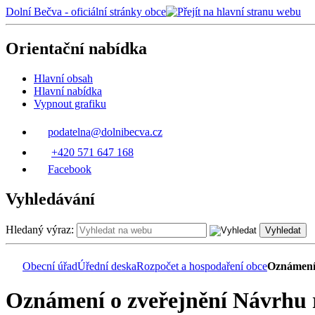
Dolní Bečva - oficiální stránky obce
Orientační nabídka
Hlavní obsah
Hlavní nabídka
Vypnout grafiku
podatelna@dolnibecva.cz
+420 571 647 168
Facebook
Vyhledávání
Hledaný výraz:
Vyhledat
Obecní úřad
Úřední deska
Rozpočet a hospodaření obce
Oznámení 
Oznámení o zveřejnění Návrhu 