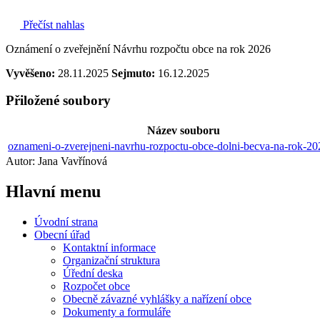
Přečíst nahlas
Oznámení o zveřejnění Návrhu rozpočtu obce na rok 2026
Vyvěšeno:
28.11.2025
Sejmuto:
16.12.2025
Přiložené soubory
Název souboru
oznameni-o-zverejneni-navrhu-rozpoctu-obce-dolni-becva-na-rok-20
Autor: Jana Vavřínová
Hlavní
menu
Úvodní strana
Obecní úřad
Kontaktní informace
Organizační struktura
Úřední deska
Rozpočet obce
Obecně závazné vyhlášky a nařízení obce
Dokumenty a formuláře