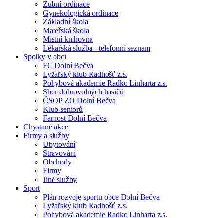
Zubní ordinace
Gynekologická ordinace
Základní škola
Mateřská škola
Místní knihovna
Lékařská služba - telefonní seznam
Spolky v obci
FC Dolní Bečva
Lyžařský klub Radhošť z.s.
Pohybová akademie Radko Linharta z.s.
Sbor dobrovolných hasičů
ČSOP ZO Dolní Bečva
Klub seniorů
Farnost Dolní Bečva
Chystané akce
Firmy a služby
Ubytování
Stravování
Obchody
Firmy
Jiné služby
Sport
Plán rozvoje sportu obce Dolní Bečva
Lyžařský klub Radhošť z.s.
Pohybová akademie Radko Linharta z.s.