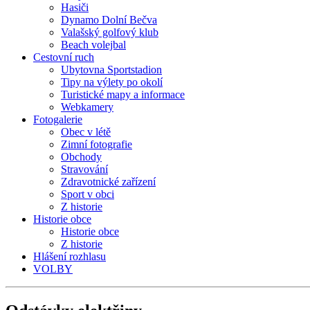
Hasiči
Dynamo Dolní Bečva
Valašský golfový klub
Beach volejbal
Cestovní ruch
Ubytovna Sportstadion
Tipy na výlety po okolí
Turistické mapy a informace
Webkamery
Fotogalerie
Obec v létě
Zimní fotografie
Obchody
Stravování
Zdravotnické zařízení
Sport v obci
Z historie
Historie obce
Historie obce
Z historie
Hlášení rozhlasu
VOLBY