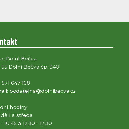
ntakt
c Dolní Bečva
 55 Dolní Bečva čp. 340
:
571 647 168
ail:
podatelna@dolnibecva.cz
dní hodiny
dělí a středa
 - 10:45 a 12:30 - 17:30