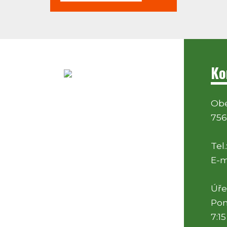
Ko
Obe
756
Tel.
E-m
Úře
Pon
7:15