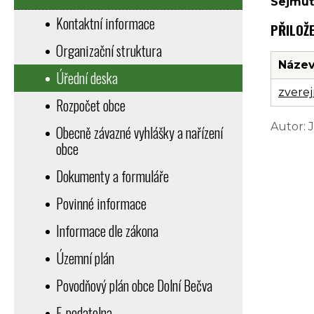
Sejmut
Kontaktní informace
PŘILOŽ
Organizační struktura
Název
Úřední deska
zvere
Rozpočet obce
Autor: 
Obecně závazné vyhlášky a nařízení
obce
Dokumenty a formuláře
Povinné informace
Informace dle zákona
Územní plán
Povodňový plán obce Dolní Bečva
E-podatelna