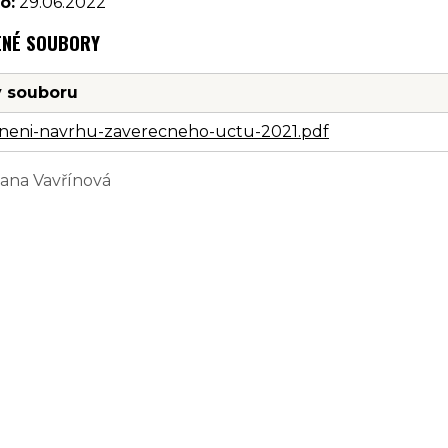
o:
29.06.2022
ENÉ SOUBORY
 souboru
jneni-navrhu-zaverecneho-uctu-2021.pdf
Jana Vavřínová