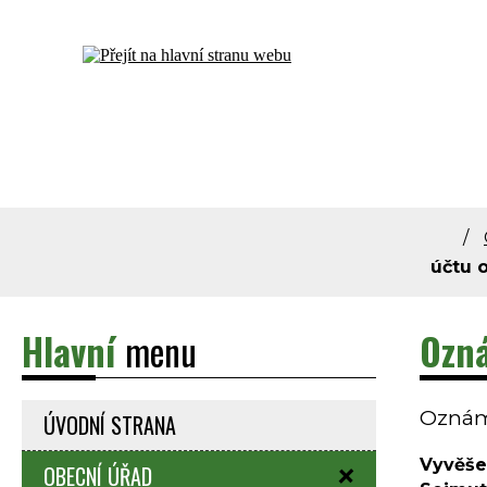
Dolní Bečva - oficiální stránky obce
účtu 
Hlavní
menu
Ozná
Oznáme
ÚVODNÍ STRANA
Vyvěše
OBECNÍ ÚŘAD