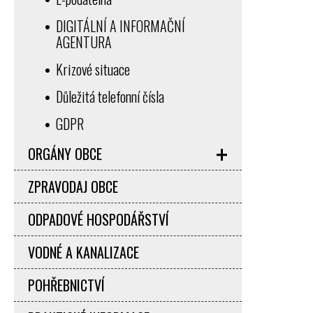
DIGITÁLNÍ A INFORMAČNÍ
AGENTURA
Krizové situace
Důležitá telefonní čísla
GDPR
ORGÁNY OBCE
ZPRAVODAJ OBCE
ODPADOVÉ HOSPODÁŘSTVÍ
VODNÉ A KANALIZACE
POHŘEBNICTVÍ