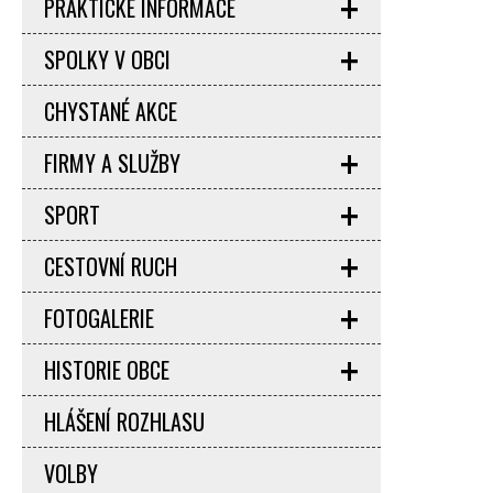
PRAKTICKÉ INFORMACE
SPOLKY V OBCI
CHYSTANÉ AKCE
FIRMY A SLUŽBY
SPORT
CESTOVNÍ RUCH
FOTOGALERIE
HISTORIE OBCE
HLÁŠENÍ ROZHLASU
VOLBY