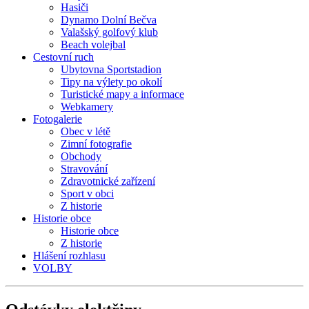
Hasiči
Dynamo Dolní Bečva
Valašský golfový klub
Beach volejbal
Cestovní ruch
Ubytovna Sportstadion
Tipy na výlety po okolí
Turistické mapy a informace
Webkamery
Fotogalerie
Obec v létě
Zimní fotografie
Obchody
Stravování
Zdravotnické zařízení
Sport v obci
Z historie
Historie obce
Historie obce
Z historie
Hlášení rozhlasu
VOLBY