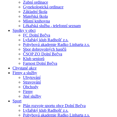
Zubní ordinace
Gynekologická ordinace
Základní škola
Mateřská škola
Místní knihovna
Lékařská služba - telefonní seznam
Spolky v obci
FC Dolní Bečva
Lyžařský klub Radhošť z.s.
Pohybová akademie Radko Linharta z.s.
Sbor dobrovolných hasičů
ČSOP ZO Dolní Bečva
Klub seniorů
Farnost Dolní Bečva
Chystané akce
Firmy a služby
Ubytování
Stravování
Obchody
Firmy
Jiné služby
Sport
Plán rozvoje sportu obce Dolní Bečva
Lyžařský klub Radhošť z.s.
Pohybová akademie Radko Linharta z.s.