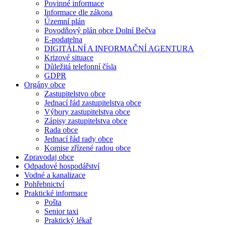
Povinné informace
Informace dle zákona
Územní plán
Povodňový plán obce Dolní Bečva
E-podatelna
DIGITÁLNÍ A INFORMAČNÍ AGENTURA
Krizové situace
Důležitá telefonní čísla
GDPR
Orgány obce
Zastupitelstvo obce
Jednací řád zastupitelstva obce
Výbory zastupitelstva obce
Zápisy zastupitelstva obce
Rada obce
Jednací řád rady obce
Komise zřízené radou obce
Zpravodaj obce
Odpadové hospodářství
Vodné a kanalizace
Pohřebnictví
Praktické informace
Pošta
Senior taxi
Praktický lékař