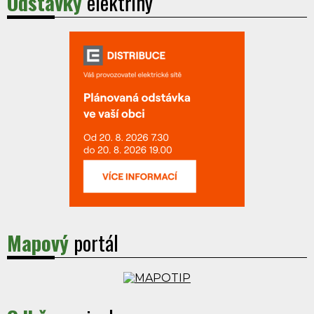
Odstávky
elektřiny
Mapový
portál