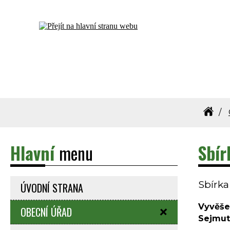
Dolní Bečva - oficiální stránky obce
Hlavní
menu
Sbír
Sbírka
ÚVODNÍ STRANA
Vyvěše
OBECNÍ ÚŘAD
Sejmut