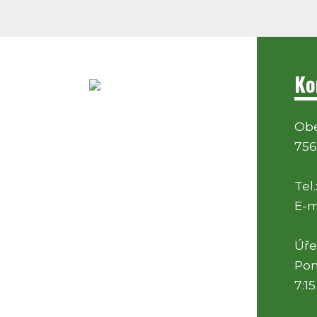
Ko
Obe
756
Tel.
E-m
Úře
Pon
7:15