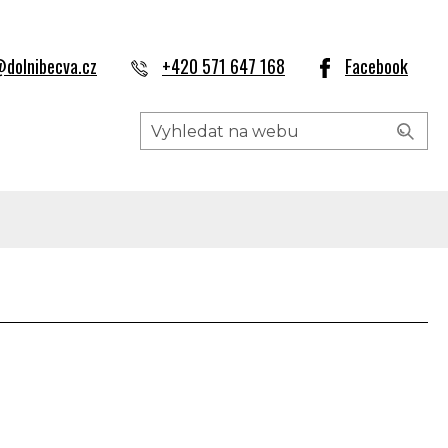
dolnibecva.cz
+420 571 647 168
Facebook