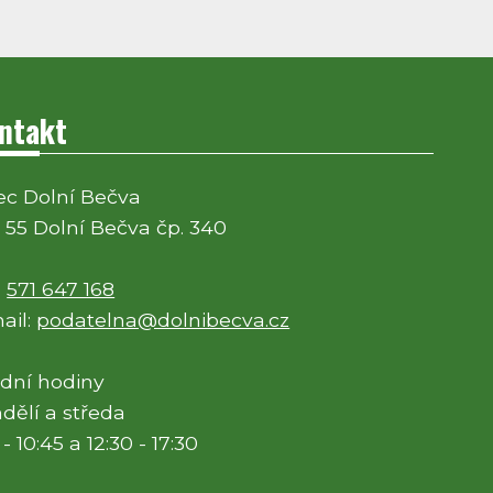
ntakt
c Dolní Bečva
 55 Dolní Bečva čp. 340
:
571 647 168
ail:
podatelna@dolnibecva.cz
dní hodiny
dělí a středa
 - 10:45 a 12:30 - 17:30