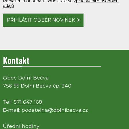
Přihlášením k odběru souhlasíte se
zpracováním osobních
údajů
PŘIHLÁSIT ODBĚR NOVINEK
Kontakt
Obec Dolní Bečva
756 55 Dolní Bečva čp. 340
Tel.:
571 647 168
E-mail:
podatelna@dolnibecva.cz
Úřední hodiny