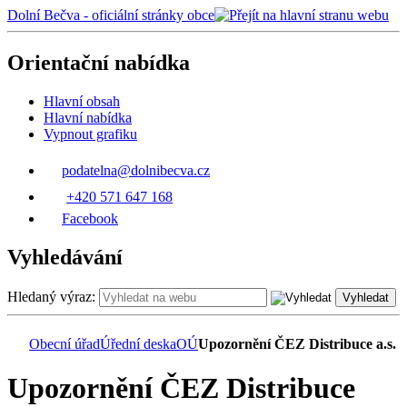
Dolní Bečva - oficiální stránky obce
Orientační nabídka
Hlavní obsah
Hlavní nabídka
Vypnout grafiku
podatelna@dolnibecva.cz
+420 571 647 168
Facebook
Vyhledávání
Hledaný výraz:
Vyhledat
Obecní úřad
Úřední deska
OÚ
Upozornění ČEZ Distribuce a.s.
Upozornění ČEZ Distribuce