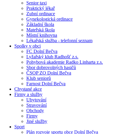
Senior taxi
Praktický lékař
Zubní ordinace
Gynekologická ordinace
Základní škola
Mateřská škola
Místní knihovna
Lékařská služba - telefonní seznam
Spolky v obci
FC Dolní Bečva
Lyžařský klub Radhošť z.s.
Pohybová akademie Radko Linharta z.s.
Sbor dobrovolných hasičů
ČSOP ZO Dolní Bečva
Klub seniorů
Farnost Dolní Bečva
Chystané akce
Firmy a služby
Ubytování
Stravování
Obchody
Firmy
Jiné služby
Sport
Plán rozvoje sportu obce Dolní Bečva