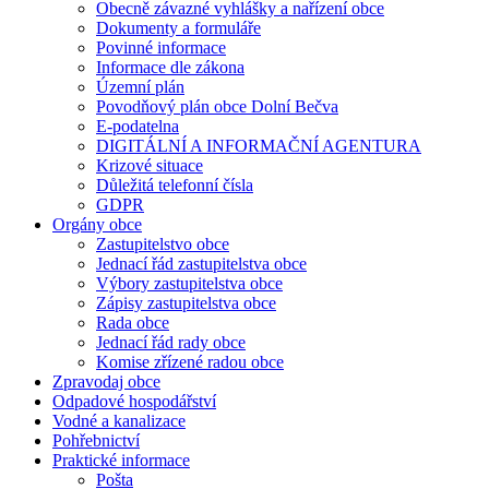
Obecně závazné vyhlášky a nařízení obce
Dokumenty a formuláře
Povinné informace
Informace dle zákona
Územní plán
Povodňový plán obce Dolní Bečva
E-podatelna
DIGITÁLNÍ A INFORMAČNÍ AGENTURA
Krizové situace
Důležitá telefonní čísla
GDPR
Orgány obce
Zastupitelstvo obce
Jednací řád zastupitelstva obce
Výbory zastupitelstva obce
Zápisy zastupitelstva obce
Rada obce
Jednací řád rady obce
Komise zřízené radou obce
Zpravodaj obce
Odpadové hospodářství
Vodné a kanalizace
Pohřebnictví
Praktické informace
Pošta