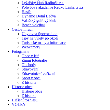
Lyžařský klub Radhošť z.s.
Pohybová akademie Radko Linharta z.s.
Hasiči
Dynamo Dolní Bečva
Valašský golfový klub
Beach volejbal
Cestovní ruch
Ubytovna Sportstadion
Tipy na výlety po okolí
Turistické mapy a informace
Webkamery
Fotogalerie
Obec v létě
Zimní fotografie
Obchody
Stravování
Zdravotnické zařízení
Sport v obci
Z historie
Historie obce
Historie obce
Z historie
Hlášení rozhlasu
VOLBY