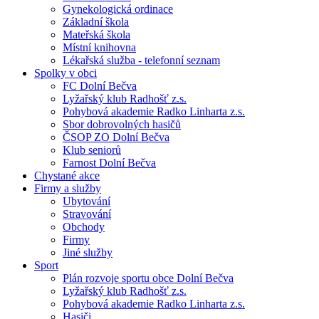
Gynekologická ordinace
Základní škola
Mateřská škola
Místní knihovna
Lékařská služba - telefonní seznam
Spolky v obci
FC Dolní Bečva
Lyžařský klub Radhošť z.s.
Pohybová akademie Radko Linharta z.s.
Sbor dobrovolných hasičů
ČSOP ZO Dolní Bečva
Klub seniorů
Farnost Dolní Bečva
Chystané akce
Firmy a služby
Ubytování
Stravování
Obchody
Firmy
Jiné služby
Sport
Plán rozvoje sportu obce Dolní Bečva
Lyžařský klub Radhošť z.s.
Pohybová akademie Radko Linharta z.s.
Hasiči