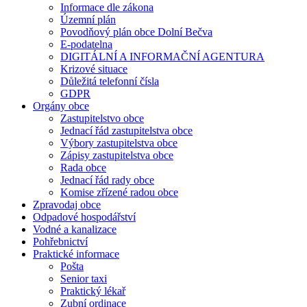
Informace dle zákona
Územní plán
Povodňový plán obce Dolní Bečva
E-podatelna
DIGITÁLNÍ A INFORMAČNÍ AGENTURA
Krizové situace
Důležitá telefonní čísla
GDPR
Orgány obce
Zastupitelstvo obce
Jednací řád zastupitelstva obce
Výbory zastupitelstva obce
Zápisy zastupitelstva obce
Rada obce
Jednací řád rady obce
Komise zřízené radou obce
Zpravodaj obce
Odpadové hospodářství
Vodné a kanalizace
Pohřebnictví
Praktické informace
Pošta
Senior taxi
Praktický lékař
Zubní ordinace