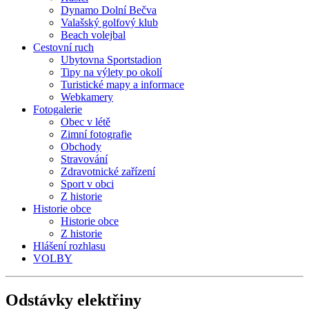
Dynamo Dolní Bečva
Valašský golfový klub
Beach volejbal
Cestovní ruch
Ubytovna Sportstadion
Tipy na výlety po okolí
Turistické mapy a informace
Webkamery
Fotogalerie
Obec v létě
Zimní fotografie
Obchody
Stravování
Zdravotnické zařízení
Sport v obci
Z historie
Historie obce
Historie obce
Z historie
Hlášení rozhlasu
VOLBY
Odstávky
elektřiny