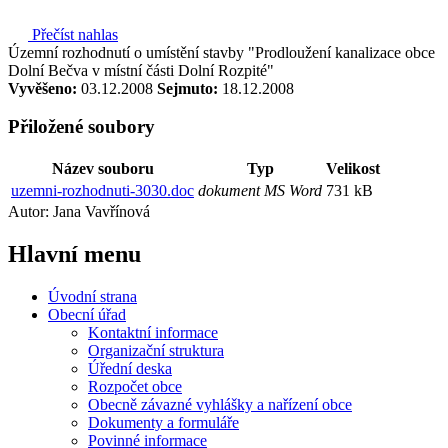
Přečíst nahlas
Územní rozhodnutí o umístění stavby "Prodloužení kanalizace obce
Dolní Bečva v místní části Dolní Rozpité"
Vyvěšeno:
03.12.2008
Sejmuto:
18.12.2008
Přiložené soubory
Název souboru
Typ
Velikost
uzemni-rozhodnuti-3030.doc
dokument MS Word
731 kB
Autor: Jana Vavřínová
Hlavní
menu
Úvodní strana
Obecní úřad
Kontaktní informace
Organizační struktura
Úřední deska
Rozpočet obce
Obecně závazné vyhlášky a nařízení obce
Dokumenty a formuláře
Povinné informace