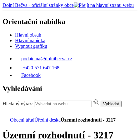
Dolní Bečva - oficiální stránky obce
Orientační nabídka
Hlavní obsah
Hlavní nabídka
Vypnout grafiku
podatelna@dolnibecva.cz
+420 571 647 168
Facebook
Vyhledávání
Hledaný výraz:
Vyhledat
Obecní úřad
Úřední deska
Územní rozhodnutí - 3217
Územní rozhodnutí - 3217