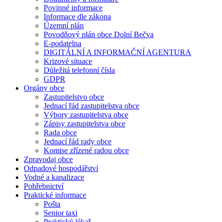
Povinné informace
Informace dle zákona
Územní plán
Povodňový plán obce Dolní Bečva
E-podatelna
DIGITÁLNÍ A INFORMAČNÍ AGENTURA
Krizové situace
Důležitá telefonní čísla
GDPR
Orgány obce
Zastupitelstvo obce
Jednací řád zastupitelstva obce
Výbory zastupitelstva obce
Zápisy zastupitelstva obce
Rada obce
Jednací řád rady obce
Komise zřízené radou obce
Zpravodaj obce
Odpadové hospodářství
Vodné a kanalizace
Pohřebnictví
Praktické informace
Pošta
Senior taxi
Praktický lékař