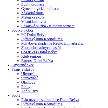
Zubní ordinace
Gynekologická ordinace
Základní škola
Mateřská škola
Místní knihovna
Lékařská služba - telefonní seznam
Spolky v obci
FC Dolní Bečva
Lyžařský klub Radhošť z.s.
Pohybová akademie Radko Linharta z.s.
Sbor dobrovolných hasičů
ČSOP ZO Dolní Bečva
Klub seniorů
Farnost Dolní Bečva
Chystané akce
Firmy a služby
Ubytování
Stravování
Obchody
Firmy
Jiné služby
Sport
Plán rozvoje sportu obce Dolní Bečva
Lyžařský klub Radhošť z.s.