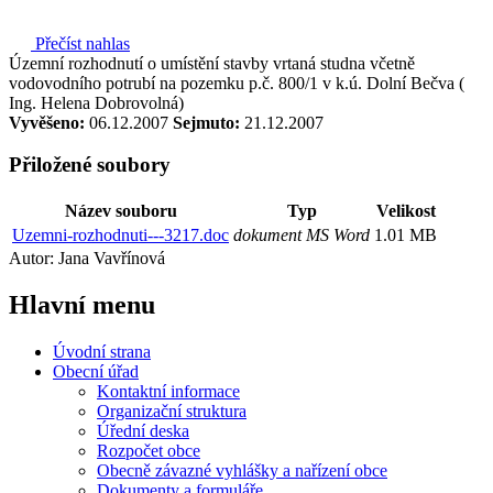
Přečíst nahlas
Územní rozhodnutí o umístění stavby vrtaná studna včetně
vodovodního potrubí na pozemku p.č. 800/1 v k.ú. Dolní Bečva (
Ing. Helena Dobrovolná)
Vyvěšeno:
06.12.2007
Sejmuto:
21.12.2007
Přiložené soubory
Název souboru
Typ
Velikost
Uzemni-rozhodnuti---3217.doc
dokument MS Word
1.01 MB
Autor: Jana Vavřínová
Hlavní
menu
Úvodní strana
Obecní úřad
Kontaktní informace
Organizační struktura
Úřední deska
Rozpočet obce
Obecně závazné vyhlášky a nařízení obce
Dokumenty a formuláře