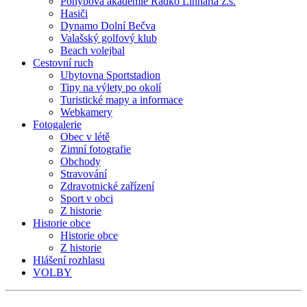
Pohybová akademie Radko Linharta z.s.
Hasiči
Dynamo Dolní Bečva
Valašský golfový klub
Beach volejbal
Cestovní ruch
Ubytovna Sportstadion
Tipy na výlety po okolí
Turistické mapy a informace
Webkamery
Fotogalerie
Obec v létě
Zimní fotografie
Obchody
Stravování
Zdravotnické zařízení
Sport v obci
Z historie
Historie obce
Historie obce
Z historie
Hlášení rozhlasu
VOLBY