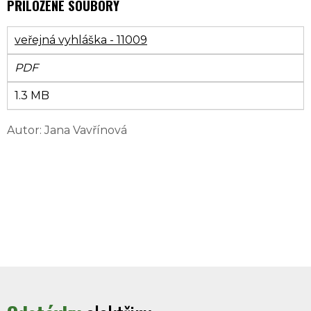
PŘILOŽENÉ SOUBORY
veřejná vyhláška - 11009
PDF
1.3 MB
Autor: Jana Vavřínová