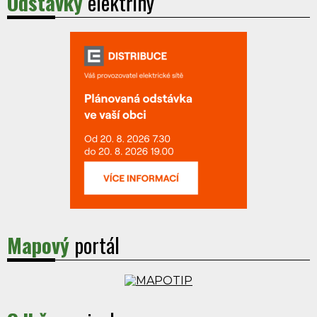
Odstávky
elektřiny
Mapový
portál