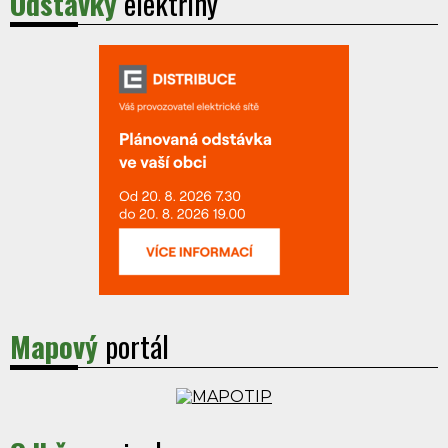
Odstávky
elektřiny
Mapový
portál