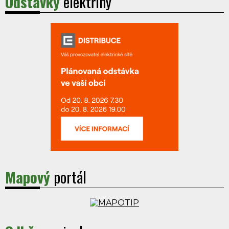
Odstávky
elektřiny
Mapový
portál