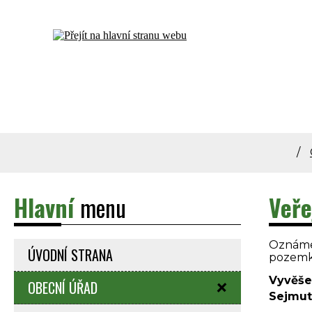
Dolní Bečva - oficiální stránky obce
Hlavní
menu
Veře
Oznámen
ÚVODNÍ STRANA
pozemku
Vyvěše
OBECNÍ ÚŘAD
Sejmut