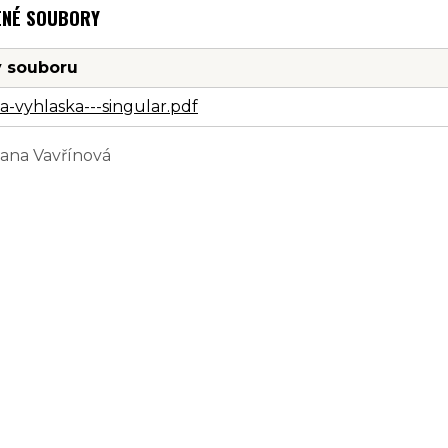
ENÉ SOUBORY
 souboru
a-vyhlaska---singular.pdf
Jana Vavřínová