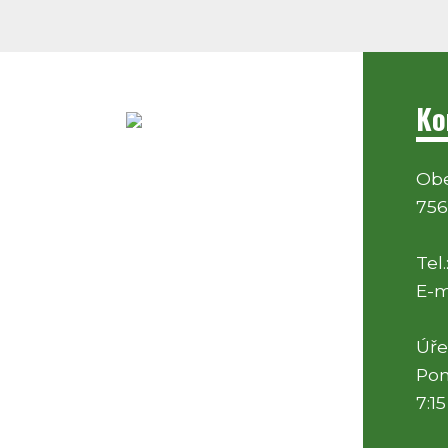
Ko
Obe
756
Tel.
E-m
Úře
Pon
7:15