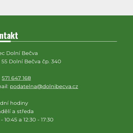
ntakt
c Dolní Bečva
 55 Dolní Bečva čp. 340
:
571 647 168
ail:
podatelna@dolnibecva.cz
dní hodiny
dělí a středa
 - 10:45 a 12:30 - 17:30