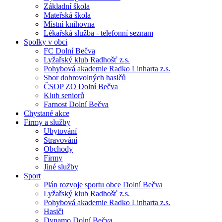
Základní škola
Mateřská škola
Místní knihovna
Lékařská služba - telefonní seznam
Spolky v obci
FC Dolní Bečva
Lyžařský klub Radhošť z.s.
Pohybová akademie Radko Linharta z.s.
Sbor dobrovolných hasičů
ČSOP ZO Dolní Bečva
Klub seniorů
Farnost Dolní Bečva
Chystané akce
Firmy a služby
Ubytování
Stravování
Obchody
Firmy
Jiné služby
Sport
Plán rozvoje sportu obce Dolní Bečva
Lyžařský klub Radhošť z.s.
Pohybová akademie Radko Linharta z.s.
Hasiči
Dynamo Dolní Bečva