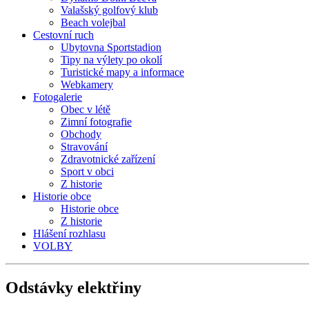
Valašský golfový klub
Beach volejbal
Cestovní ruch
Ubytovna Sportstadion
Tipy na výlety po okolí
Turistické mapy a informace
Webkamery
Fotogalerie
Obec v létě
Zimní fotografie
Obchody
Stravování
Zdravotnické zařízení
Sport v obci
Z historie
Historie obce
Historie obce
Z historie
Hlášení rozhlasu
VOLBY
Odstávky
elektřiny