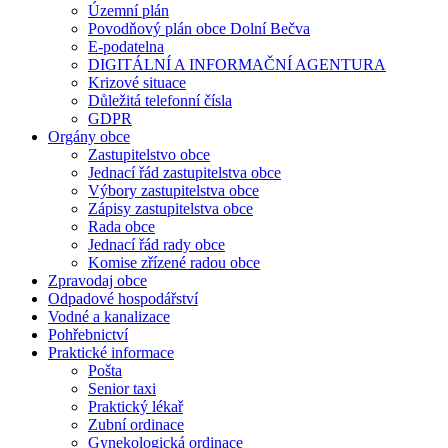
Územní plán
Povodňový plán obce Dolní Bečva
E-podatelna
DIGITÁLNÍ A INFORMAČNÍ AGENTURA
Krizové situace
Důležitá telefonní čísla
GDPR
Orgány obce
Zastupitelstvo obce
Jednací řád zastupitelstva obce
Výbory zastupitelstva obce
Zápisy zastupitelstva obce
Rada obce
Jednací řád rady obce
Komise zřízené radou obce
Zpravodaj obce
Odpadové hospodářství
Vodné a kanalizace
Pohřebnictví
Praktické informace
Pošta
Senior taxi
Praktický lékař
Zubní ordinace
Gynekologická ordinace