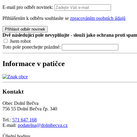
E-mail pro odběr novinek:
Přihlášením k odběru souhlasíte se
zpracováním osobních údajů
Přihlásit odběr novinek
Dvě následující pole nevyplňujte - slouží jako ochrana proti spa
Jsem robot
Toto pole ponechejte prázdné:
Informace v patičce
Kontakt
Obec Dolní Bečva
756 55 Dolní Bečva čp. 340
Tel.:
571 647 168
E-mail:
podatelna@dolnibecva.cz
Úřední hodiny