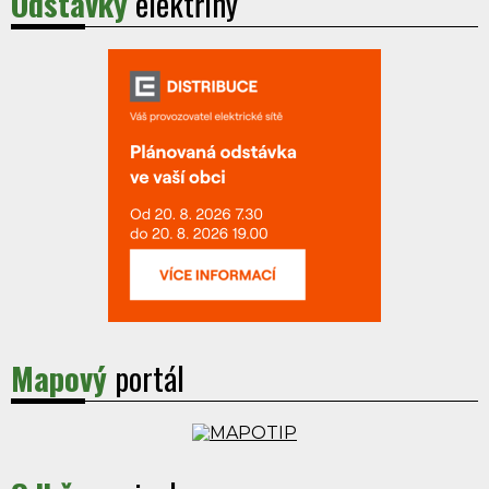
Odstávky
elektřiny
Mapový
portál