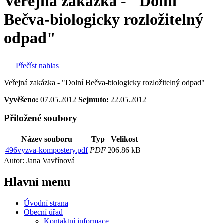
Veřejná zakázka - "Dolní
Bečva-biologicky rozložitelný
odpad"
Přečíst nahlas
Veřejná zakázka - "Dolní Bečva-biologicky rozložitelný odpad"
Vyvěšeno:
07.05.2012
Sejmuto:
22.05.2012
Přiložené soubory
Název souboru
Typ
Velikost
496vyzva-kompostery.pdf
PDF
206.86 kB
Autor: Jana Vavřínová
Hlavní
menu
Úvodní strana
Obecní úřad
Kontaktní informace