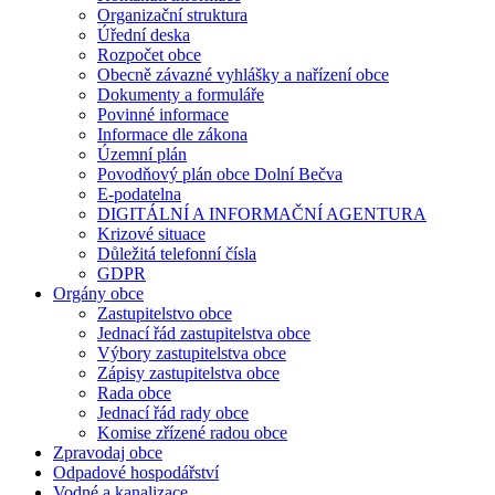
Organizační struktura
Úřední deska
Rozpočet obce
Obecně závazné vyhlášky a nařízení obce
Dokumenty a formuláře
Povinné informace
Informace dle zákona
Územní plán
Povodňový plán obce Dolní Bečva
E-podatelna
DIGITÁLNÍ A INFORMAČNÍ AGENTURA
Krizové situace
Důležitá telefonní čísla
GDPR
Orgány obce
Zastupitelstvo obce
Jednací řád zastupitelstva obce
Výbory zastupitelstva obce
Zápisy zastupitelstva obce
Rada obce
Jednací řád rady obce
Komise zřízené radou obce
Zpravodaj obce
Odpadové hospodářství
Vodné a kanalizace