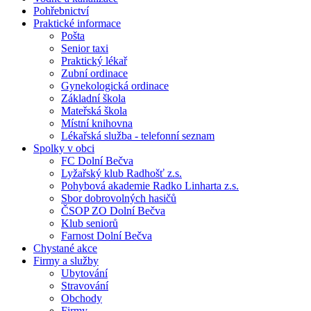
Pohřebnictví
Praktické informace
Pošta
Senior taxi
Praktický lékař
Zubní ordinace
Gynekologická ordinace
Základní škola
Mateřská škola
Místní knihovna
Lékařská služba - telefonní seznam
Spolky v obci
FC Dolní Bečva
Lyžařský klub Radhošť z.s.
Pohybová akademie Radko Linharta z.s.
Sbor dobrovolných hasičů
ČSOP ZO Dolní Bečva
Klub seniorů
Farnost Dolní Bečva
Chystané akce
Firmy a služby
Ubytování
Stravování
Obchody
Firmy