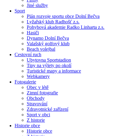
Jiné služby
Sport
Plán rozvoje sportu obce Dolní Bečva
Lyžařský klub Radhošť z.s.
Pohybová akademie Radko Linharta z.s.
Hasiči
Dynamo Dolní Bečva
Valašský golfový klub
Beach volejbal
Cestovní ruch
Ubytovna Sportstadion
Tipy na výlety po okolí
Turistické mapy a informace
Webkamery
Fotogalerie
Obec v létě
Zimní fotografie
Obchody
Stravování
Zdravotnické zařízení
Sport v obci
Z historie
Historie obce
Historie obce