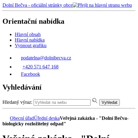
Dolní Bečva - oficiální stránky obce
Orientační nabídka
Hlavní obsah
Hlavní nabídka
Vypnout grafiku
podatelna@dolnibecva.cz
+420 571 647 168
Facebook
Vyhledávání
Hledaný výraz:
Vyhledat
Obecní úřad
Úřední deska
Veřejná zakázka - "Dolní Bečva-
biologicky rozložitelný odpad"