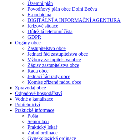
Územní plán
Povodňový plán obce Dolní Bečva
E-podatelna
DIGITÁLNÍ A INFORMAČNÍ AGENTURA
Krizové situace
Důležitá telefonní čísla
GDPR
Orgány obce
Zastupitelstvo obce
Jednací řád zastupitelstva obce
Výbory zastupitelstva obce
Zápisy zastupitelstva obce
Rada obce
Jednací řád rady obce
Komise zřízené radou obce
Zpravodaj obce
Odpadové hospodářství
Vodné a kanalizace
Pohřebnictví
Praktické informace
Pošta
Senior taxi
Praktický lékař
Zubní ordinace
Gynekologická ordinace