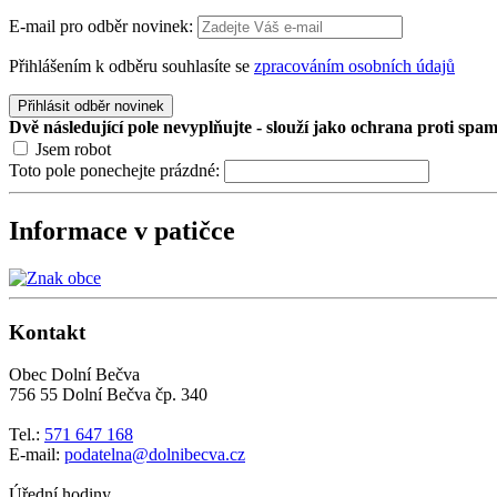
E-mail pro odběr novinek:
Přihlášením k odběru souhlasíte se
zpracováním osobních údajů
Přihlásit odběr novinek
Dvě následující pole nevyplňujte - slouží jako ochrana proti spa
Jsem robot
Toto pole ponechejte prázdné:
Informace v patičce
Kontakt
Obec Dolní Bečva
756 55 Dolní Bečva čp. 340
Tel.:
571 647 168
E-mail:
podatelna@dolnibecva.cz
Úřední hodiny