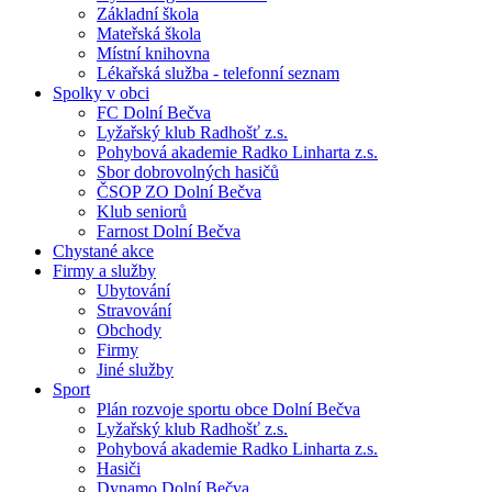
Základní škola
Mateřská škola
Místní knihovna
Lékařská služba - telefonní seznam
Spolky v obci
FC Dolní Bečva
Lyžařský klub Radhošť z.s.
Pohybová akademie Radko Linharta z.s.
Sbor dobrovolných hasičů
ČSOP ZO Dolní Bečva
Klub seniorů
Farnost Dolní Bečva
Chystané akce
Firmy a služby
Ubytování
Stravování
Obchody
Firmy
Jiné služby
Sport
Plán rozvoje sportu obce Dolní Bečva
Lyžařský klub Radhošť z.s.
Pohybová akademie Radko Linharta z.s.
Hasiči
Dynamo Dolní Bečva