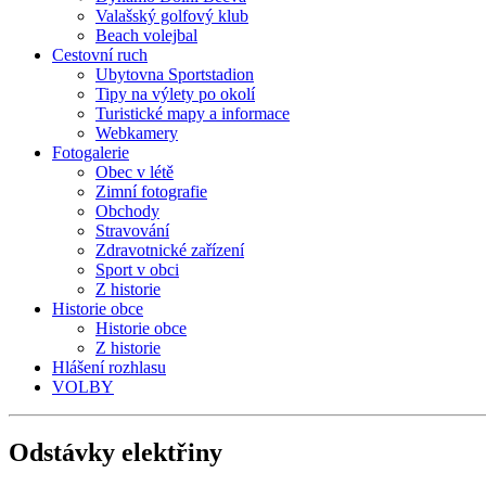
Valašský golfový klub
Beach volejbal
Cestovní ruch
Ubytovna Sportstadion
Tipy na výlety po okolí
Turistické mapy a informace
Webkamery
Fotogalerie
Obec v létě
Zimní fotografie
Obchody
Stravování
Zdravotnické zařízení
Sport v obci
Z historie
Historie obce
Historie obce
Z historie
Hlášení rozhlasu
VOLBY
Odstávky
elektřiny