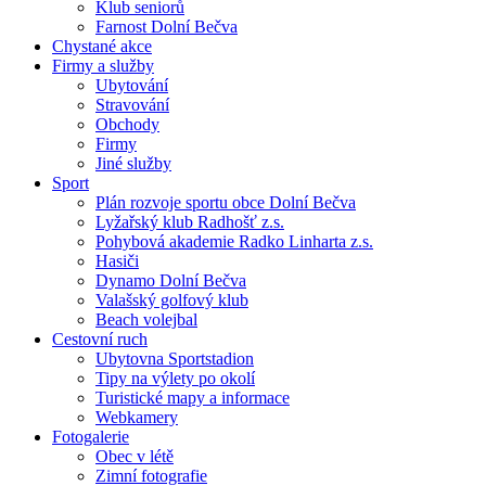
Klub seniorů
Farnost Dolní Bečva
Chystané akce
Firmy a služby
Ubytování
Stravování
Obchody
Firmy
Jiné služby
Sport
Plán rozvoje sportu obce Dolní Bečva
Lyžařský klub Radhošť z.s.
Pohybová akademie Radko Linharta z.s.
Hasiči
Dynamo Dolní Bečva
Valašský golfový klub
Beach volejbal
Cestovní ruch
Ubytovna Sportstadion
Tipy na výlety po okolí
Turistické mapy a informace
Webkamery
Fotogalerie
Obec v létě
Zimní fotografie