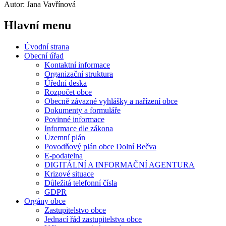
Autor: Jana Vavřínová
Hlavní
menu
Úvodní strana
Obecní úřad
Kontaktní informace
Organizační struktura
Úřední deska
Rozpočet obce
Obecně závazné vyhlášky a nařízení obce
Dokumenty a formuláře
Povinné informace
Informace dle zákona
Územní plán
Povodňový plán obce Dolní Bečva
E-podatelna
DIGITÁLNÍ A INFORMAČNÍ AGENTURA
Krizové situace
Důležitá telefonní čísla
GDPR
Orgány obce
Zastupitelstvo obce
Jednací řád zastupitelstva obce