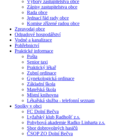
Výbory zastupitelstva obce
Zápisy zastupitelstva obce
Rada obce
Jednací řád rady obce
Komise zřízené radou obce
Zpravodaj obce
Odpadové hospodářství
Vodné a kanalizace
Pohřebnictví
Praktické informace
Pošta
Senior taxi
Praktický lékař
Zubní ordinace
Gynekologická ordinace
Základní škola
Mateřská škola
Místní knihovna
Lékařská služba - telefonní seznam
Spolky v obci
FC Dolní Bečva
Lyžařský klub Radhošť z.s.
Pohybová akademie Radko Linharta z.s.
Sbor dobrovolných hasičů
ČSOP ZO Dolní Bečva