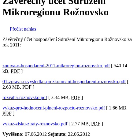
Závěrečný účet Sdružení
Mikroregionu Rožnovsko
Přečíst nahlas
Závěrečný účet hospodaření Sdružení Mikroregionu Rožnovsko za
rok 2011:
zprava-o-hospodareni-2011-mikroregion-roznovsko.pdf
[ 540.14
kB,
PDF
]
01-zprava-o-vysledku-prezkoumani-hospodareni-roznovsko.pdf
[
2.63 MB,
PDF
]
rozvaha-roznovsko.pdf
[ 3.34 MB,
PDF
]
vykaz-pro-hodnoceni-plneni-rozpoctu-roznovsko.pdf
[ 1.66 MB,
PDF
]
vykaz-zisku-ztraty-roznovsko.pdf
[ 2.77 MB,
PDF
]
Vyvěšeno:
07.06.2012
Sejmuto:
22.06.2012