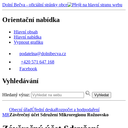
Dolní Bečva - oficiální stránky obce
Orientační nabídka
Hlavní obsah
Hlavní nabídka
Vypnout grafiku
podatelna@dolnibecva.cz
+420 571 647 168
Facebook
Vyhledávání
Hledaný výraz:
Vyhledat
Obecní úřad
Úřední deska
Rozpočet a hodpodaření
MR
Závěrečný účet Sdružení Mikroregionu Rožnovsko