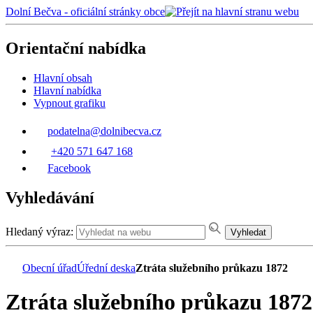
Dolní Bečva - oficiální stránky obce
Orientační nabídka
Hlavní obsah
Hlavní nabídka
Vypnout grafiku
podatelna@dolnibecva.cz
+420 571 647 168
Facebook
Vyhledávání
Hledaný výraz:
Vyhledat
Obecní úřad
Úřední deska
Ztráta služebního průkazu 1872
Ztráta služebního průkazu 1872