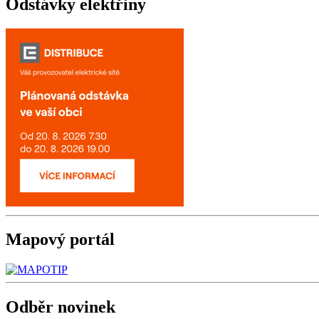
Odstávky
elektřiny
Mapový
portál
Odběr
novinek