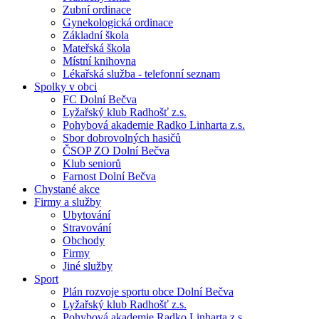
Zubní ordinace
Gynekologická ordinace
Základní škola
Mateřská škola
Místní knihovna
Lékařská služba - telefonní seznam
Spolky v obci
FC Dolní Bečva
Lyžařský klub Radhošť z.s.
Pohybová akademie Radko Linharta z.s.
Sbor dobrovolných hasičů
ČSOP ZO Dolní Bečva
Klub seniorů
Farnost Dolní Bečva
Chystané akce
Firmy a služby
Ubytování
Stravování
Obchody
Firmy
Jiné služby
Sport
Plán rozvoje sportu obce Dolní Bečva
Lyžařský klub Radhošť z.s.
Pohybová akademie Radko Linharta z.s.