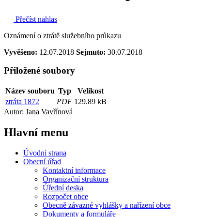
Přečíst nahlas
Oznámení o ztrátě služebního průkazu
Vyvěšeno:
12.07.2018
Sejmuto:
30.07.2018
Přiložené soubory
Název souboru
Typ
Velikost
ztráta 1872
PDF
129.89 kB
Autor: Jana Vavřínová
Hlavní
menu
Úvodní strana
Obecní úřad
Kontaktní informace
Organizační struktura
Úřední deska
Rozpočet obce
Obecně závazné vyhlášky a nařízení obce
Dokumenty a formuláře