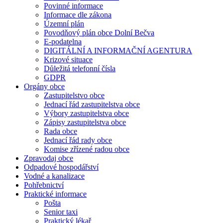
Povinné informace
Informace dle zákona
Územní plán
Povodňový plán obce Dolní Bečva
E-podatelna
DIGITÁLNÍ A INFORMAČNÍ AGENTURA
Krizové situace
Důležitá telefonní čísla
GDPR
Orgány obce
Zastupitelstvo obce
Jednací řád zastupitelstva obce
Výbory zastupitelstva obce
Zápisy zastupitelstva obce
Rada obce
Jednací řád rady obce
Komise zřízené radou obce
Zpravodaj obce
Odpadové hospodářství
Vodné a kanalizace
Pohřebnictví
Praktické informace
Pošta
Senior taxi
Praktický lékař