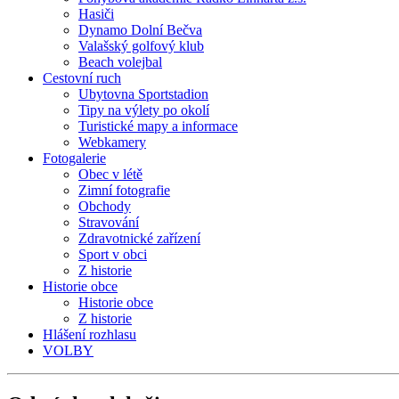
Hasiči
Dynamo Dolní Bečva
Valašský golfový klub
Beach volejbal
Cestovní ruch
Ubytovna Sportstadion
Tipy na výlety po okolí
Turistické mapy a informace
Webkamery
Fotogalerie
Obec v létě
Zimní fotografie
Obchody
Stravování
Zdravotnické zařízení
Sport v obci
Z historie
Historie obce
Historie obce
Z historie
Hlášení rozhlasu
VOLBY