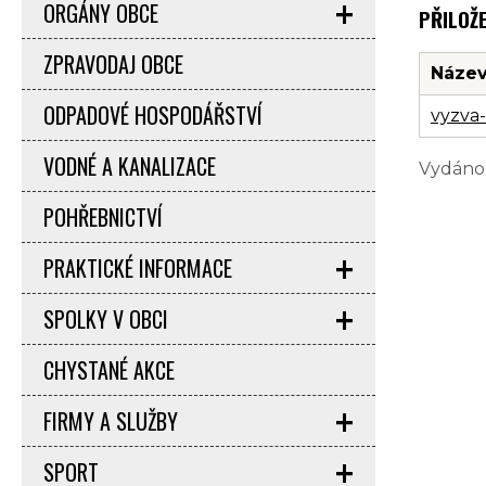
ORGÁNY OBCE
PŘILOŽ
ZPRAVODAJ OBCE
Název
ODPADOVÉ HOSPODÁŘSTVÍ
vyzva
VODNÉ A KANALIZACE
Vydáno:
POHŘEBNICTVÍ
PRAKTICKÉ INFORMACE
SPOLKY V OBCI
CHYSTANÉ AKCE
FIRMY A SLUŽBY
SPORT