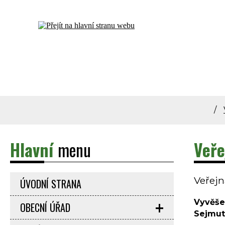
Dolní Bečva - oficiální stránky obce
Hlavní
menu
Veře
Veřejn
ÚVODNÍ STRANA
Vyvěše
OBECNÍ ÚŘAD
Sejmut