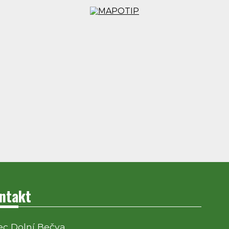
ntakt
c Dolní Bečva