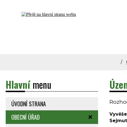
Dolní Bečva - oficiální stránky obce
Hlavní
menu
Územ
Rozhod
ÚVODNÍ STRANA
Vyvěše
OBECNÍ ÚŘAD
Sejmut