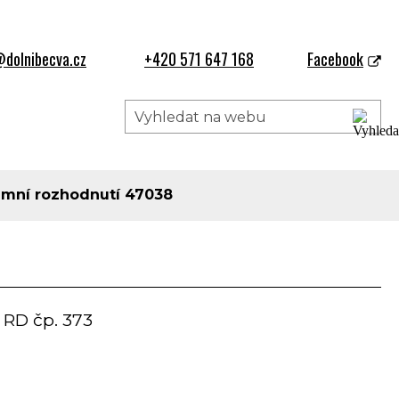
dolnibecva.cz
+420 571 647 168
Facebook
mní rozhodnutí 47038
 RD čp. 373