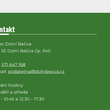
ntakt
c Dolní Bečva
 55 Dolní Bečva čp. 340
:
571 647 168
ail:
podatelna@dolnibecva.cz
dní hodiny
dělí a středa
 - 10:45 a 12:30 - 17:30