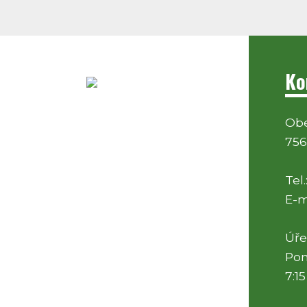
Ko
Obe
756
Tel.
E-m
Úře
Pon
7:15