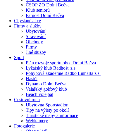
ČSOP ZO Dolní Bečva
Klub seniorů
Farnost Dolní Bečva
Chystané akce
Firmy a služby
Ubytování
Stravování
Obchody
Firmy
Jiné služby
Sport
Plán rozvoje sportu obce Dolní Bečva
Lyžařský klub Radhošť z.s.
Pohybová akademie Radko Linharta z.s.
Hasiči
Dynamo Dolní Bečva
Valašský golfový klub
Beach volejbal
Cestovní ruch
Ubytovna Sportstadion
Tipy na výlety po okolí
Turistické mapy a informace
Webkamery
Fotogalerie