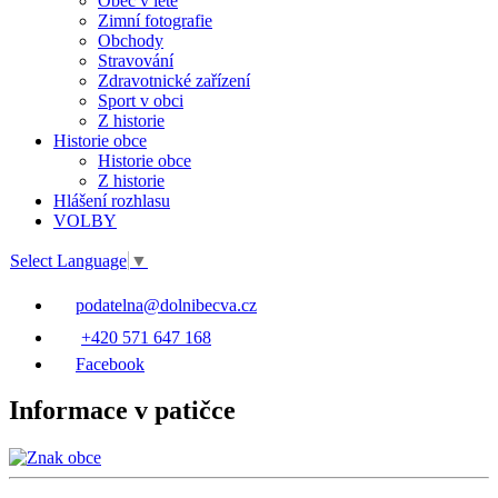
Obec v létě
Zimní fotografie
Obchody
Stravování
Zdravotnické zařízení
Sport v obci
Z historie
Historie obce
Historie obce
Z historie
Hlášení rozhlasu
VOLBY
Select Language
▼
podatelna@dolnibecva.cz
+420 571 647 168
Facebook
Informace v patičce