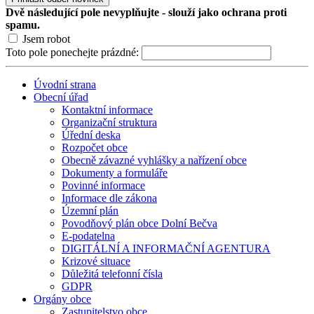
Dvě následující pole nevyplňujte - slouží jako ochrana proti
spamu.
Jsem robot
Toto pole ponechejte prázdné:
Úvodní strana
Obecní úřad
Kontaktní informace
Organizační struktura
Úřední deska
Rozpočet obce
Obecně závazné vyhlášky a nařízení obce
Dokumenty a formuláře
Povinné informace
Informace dle zákona
Územní plán
Povodňový plán obce Dolní Bečva
E-podatelna
DIGITÁLNÍ A INFORMAČNÍ AGENTURA
Krizové situace
Důležitá telefonní čísla
GDPR
Orgány obce
Zastupitelstvo obce